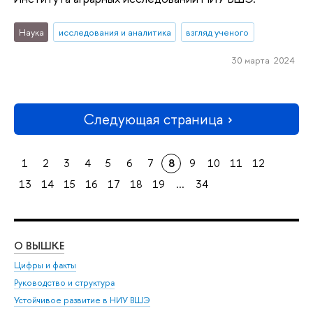
Наука
исследования и аналитика
взгляд ученого
30 марта 2024
Следующая страница
1
2
3
4
5
6
7
8
9
10
11
12
13
14
15
16
17
18
19
...
34
О ВЫШКЕ
ОБ
Цифры и факты
Ли
Руководство и структура
Дов
Устойчивое развитие в НИУ ВШЭ
Ол