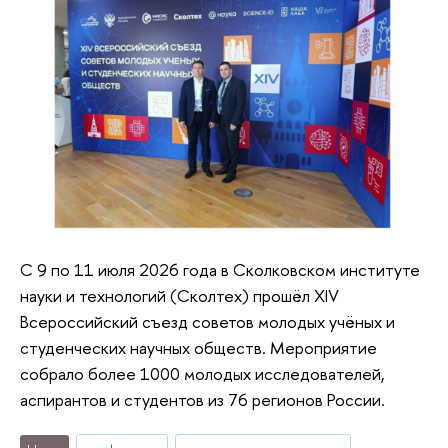
Пленарное заседание «Устойчивое
Доклад «Инновационное развитие в АПК в
сельское хозяйство в России.
России: Agriculture 4.0»
Предпосылки трансформации»
С 9 по 11 июля 2026 года в Сколковском институте
науки и технологий (Сколтех) прошёл XIV
Всероссийский съезд советов молодых учёных и
студенческих научных обществ. Мероприятие
собрало более 1000 молодых исследователей,
Круглый стол «Возможно ли современное
аспирантов и студентов из 76 регионов России.
сельское хозяйство без антибиотиков?» в
рамках выставки АГРОС