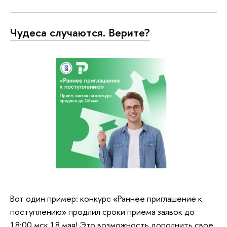
развитие и гендерное равенство в
Средней Азии, Закавказье и Восточной
Европе: современные тенденции и влияние
Чудеса случаются. Верите?
пандемии Covid-19"
Международная конференция
«Среднесрочный прогноз
сельскохозяйственных рынков на 2020-
2029 годы»
Вот один пример: конкурс «Раннее приглашение к
поступлению» продлил сроки приема заявок до
18:00 мск 18 мая! Это возможность дополнить свое