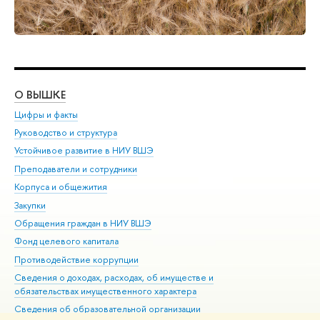
О ВЫШКЕ
ОБ
Цифры и факты
Ли
Руководство и структура
Дов
Устойчивое развитие в НИУ ВШЭ
Ол
Преподаватели и сотрудники
При
Корпуса и общежития
Вы
Закупки
При
Обращения граждан в НИУ ВШЭ
Ас
Фонд целевого капитала
До
Противодействие коррупции
Цен
Сведения о доходах, расходах, об имуществе и
Би
обязательствах имущественного характера
Об
Сведения об образовательной организации
Обр