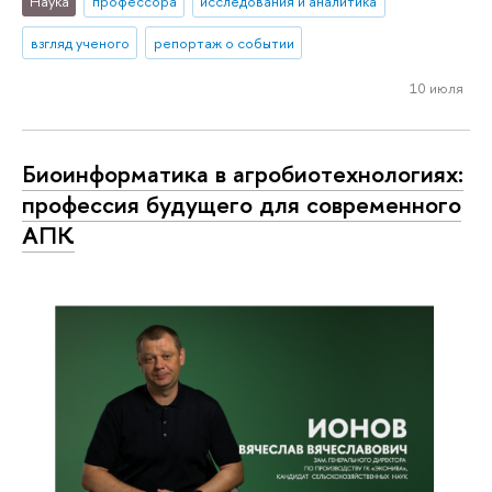
Наука
профессора
исследования и аналитика
взгляд ученого
репортаж о событии
10 июля
Биоинформатика в агробиотехнологиях:
профессия будущего для современного
АПК
Конференция «Инновационное развитие
АПК в России: Agriculture 4.0» в рамках
выставки АГРОС