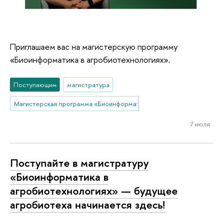
Пленарное заседание XXII Апрельской
конференции "Аграрное образование в
контексте перехода к АПК 4.0. Обзор
Приглашаем вас на магистерскую программу
мирового опыта. Рекомендации для
«Биоинформатика в агробиотехнологиях».
России"
Поступающим
магистратура
Магистерская программа «Биоинформатика в агробиотехнологиях»
7 июля
Круглый стол XXII Апрельской
Поступайте в магистратуру
конференции "Развитие
«Биоинформатика в
агропродовольственных систем:
глобальные тенденции и российские
агробиотехнологиях» — будущее
реалии"
агробиотеха начинается здесь!