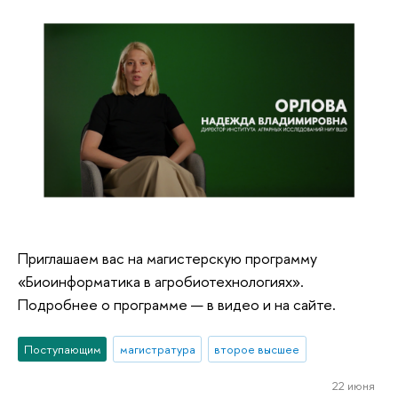
Ассоциированное мероприятие XXII
Апрельской конференции
"Продовольственные потери и пищевые
отходы: глобальные тенденции и
российские реалии"
Приглашаем вас на магистерскую программу
«Биоинформатика в агробиотехнологиях».
Подробнее о программе — в видео и на сайте.
Поступающим
магистратура
второе высшее
Международный форум
"Продовольственная политика, сельское
22 июня