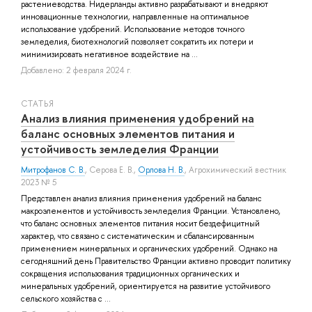
растениеводства. Нидерланды активно разрабатывают и внедряют
инновационные технологии, направленные на оптимальное
использование удобрений. Использование методов точного
земледелия, биотехнологий позволяет сократить их потери и
минимизировать негативное воздействие на ...
Добавлено: 2 февраля 2024 г.
СТАТЬЯ
Анализ влияния применения удобрений на
баланс основных элементов питания и
устойчивость земледелия Франции
Митрофанов С. В.
,
Серова Е. В.
,
Орлова Н. В.
, Агрохимический вестник
2023 № 5
Представлен анализ влияния применения удобрений на баланс
макроэлементов и устойчивость земледелия Франции. Установлено,
что баланс основных элементов питания носит бездефицитный
характер, что связано с систематическим и сбалансированным
применением минеральных и органических удобрений. Однако на
сегодняшний день Правительство Франции активно проводит политику
сокращения использования традиционных органических и
минеральных удобрений, ориентируется на развитие устойчивого
сельского хозяйства с ...