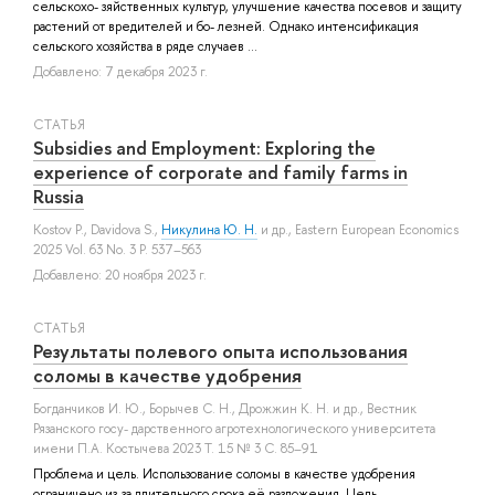
сельскохо- зяйственных культур, улучшение качества посевов и защиту
растений от вредителей и бо- лезней. Однако интенсификация
сельского хозяйства в ряде случаев ...
Добавлено: 7 декабря 2023 г.
СТАТЬЯ
Subsidies and Employment: Exploring the
experience of corporate and family farms in
Russia
Kostov P.
,
Davidova S.
,
Никулина Ю. Н.
и др.
, Eastern European Economics
2025 Vol. 63 No. 3 P. 537–563
Добавлено: 20 ноября 2023 г.
СТАТЬЯ
Результаты полевого опыта использования
соломы в качестве удобрения
Богданчиков И. Ю.
,
Борычев С. Н.
,
Дрожжин К. Н.
и др.
, Вестник
Рязанского госу- дарственного агротехнологического университета
имени П.А. Костычева 2023 Т. 15 № 3 С. 85–91
Проблема и цель. Использование соломы в качестве удобрения
ограничено из-за длительного срока её разложения. Цель