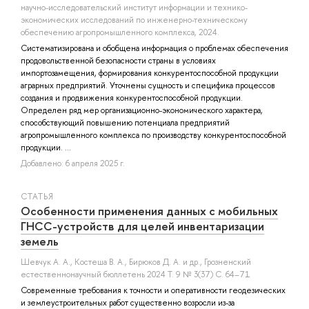
научно-исследовательский институт информации и технико-
экономических исследований по инженерно-техническому
обеспечению агропромышленного комплекса, 2024.
Систематизирована и обобщена информация о проблемах обеспечения
продовольственной безопасности страны в условиях
импортозамещения, формирования конкурентоспособной продукции
аграрных предприятий. Уточнены сущность и специфика процессов
создания и продвижения конкурентоспособной продукции.
Определен ряд мер организационно-экономического характера,
способствующий повышению потенциала предприятий
агропромышленного комплекса по производству конкурентоспособной
продукции. ...
Добавлено: 6 апреля 2025 г.
СТАТЬЯ
Особенности применения данных с мобильных
ГНСС-устройств для целей инвентаризации
земель
Шевчук А. А.
,
Костеша В. А.
,
Бирюков Д. А.
и др.
, Грозненский
естественнонаучный бюллетень 2024 Т. 9 № 3(37) С. 64–71
Современные требования к точности и оперативности геодезических
и землеустроительных работ существенно возросли из-за