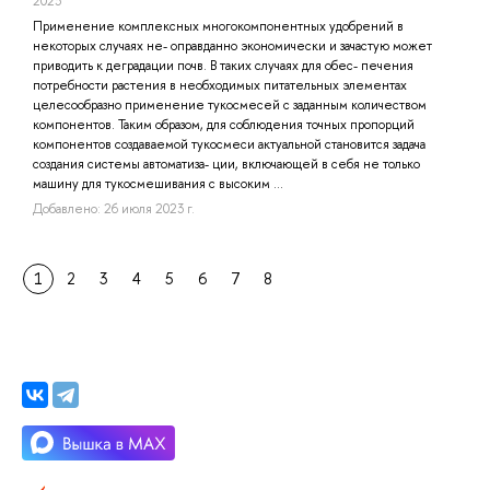
2023
Применение комплексных многокомпонентных удобрений в
некоторых случаях не- оправданно экономически и зачастую может
приводить к деградации почв. В таких случаях для обес- печения
потребности растения в необходимых питательных элементах
целесообразно применение тукосмесей с заданным количеством
компонентов. Таким образом, для соблюдения точных пропорций
компонентов создаваемой тукосмеси актуальной становится задача
создания системы автоматиза- ции, включающей в себя не только
машину для тукосмешивания с высоким ...
Добавлено: 26 июля 2023 г.
1
2
3
4
5
6
7
8