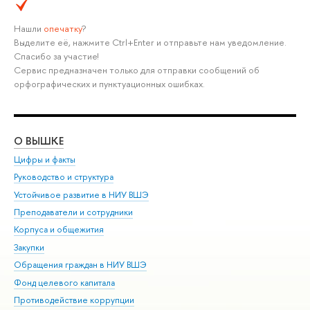
Нашли
опечатку
?
Выделите её, нажмите Ctrl+Enter и отправьте нам уведомление.
Спасибо за участие!
Сервис предназначен только для отправки сообщений об
орфографических и пунктуационных ошибках.
О ВЫШКЕ
ОБ
Цифры и факты
Ли
Руководство и структура
Дов
Устойчивое развитие в НИУ ВШЭ
Ол
Преподаватели и сотрудники
При
Корпуса и общежития
Вы
Закупки
При
Обращения граждан в НИУ ВШЭ
Ас
Фонд целевого капитала
До
Противодействие коррупции
Цен