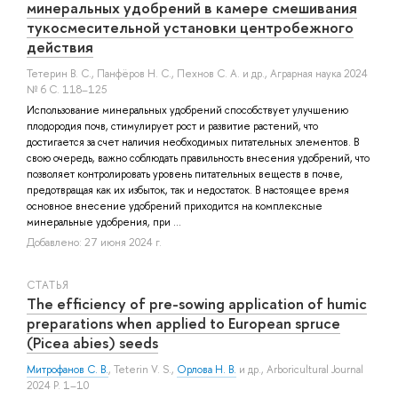
минеральных удобрений в камере смешивания
тукосмесительной установки центробежного
действия
Тетерин В. С.
,
Панфёров Н. С.
,
Пехнов С. А.
и др.
, Аграрная наука 2024
№ 6 С. 118–125
Использование минеральных удобрений способствует улучшению
плодородия почв, стимулирует рост и развитие растений, что
достигается за счет наличия необходимых питательных элементов. В
свою очередь, важно соблюдать правильность внесения удобрений, что
позволяет контролировать уровень питательных веществ в почве,
предотвращая как их избыток, так и недостаток. В настоящее время
основное внесение удобрений приходится на комплексные
минеральные удобрения, при ...
Добавлено: 27 июня 2024 г.
СТАТЬЯ
The efficiency of pre-sowing application of humic
preparations when applied to European spruce
(Picea abies) seeds
Митрофанов С. В.
,
Teterin V. S.
,
Орлова Н. В.
и др.
, Arboricultural Journal
2024 P. 1–10