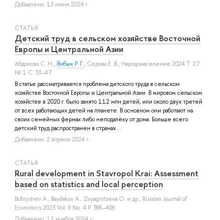
Добавлено: 13 июня 2024 г.
СТАТЬЯ
Детский труд в сельском хозяйстве Восточной
Европы и Центральной Азии
Абдолова С. Н.
,
Янбых Р. Г.
,
Серова Е. В.
, Народонаселение 2024 Т. 27
№ 1 С. 33–47
В статье рассматривается проблема детского труда в сельском
хозяйстве Восточной Европы и Центральной Азии. В мировом сельском
хозяйстве в 2020 г. было занято 112 млн детей, или около двух третей
от всех работающих детей на планете. В основном они работают на
своих семейных фермах либо неподалёку от дома. Больше всего
детский труд распространен в странах ...
Добавлено: 2 апреля 2024 г.
СТАТЬЯ
Rural development in Stavropol Krai: Assessment
based on statistics and local perception
Bobryshev A.
,
Baydakov A.
,
Zvyagintseva O.
и др.
, Russian Journal of
Economics 2023 Vol. 9 No. 4 P. 386–406
Добавлено: 12 ноября 2024 г.