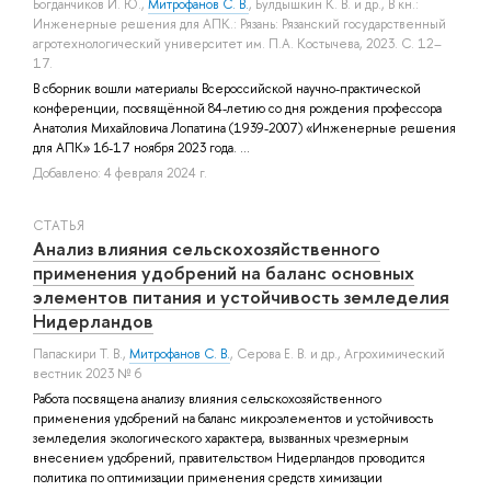
Богданчиков И. Ю.
,
Митрофанов С. В.
,
Булдышкин К. В.
и др.
, В кн.:
Инженерные решения для АПК.: Рязань: Рязанский государственный
агротехнологический университет им. П.А. Костычева, 2023. С. 12–
17.
В сборник вошли материалы Всероссийской научно-практической
конференции, посвящённой 84-летию со дня рождения профессора
Анатолия Михайловича Лопатина (1939-2007) «Инженерные решения
для АПК» 16-17 ноября 2023 года. ...
Добавлено: 4 февраля 2024 г.
СТАТЬЯ
Анализ влияния сельскохозяйственного
применения удобрений на баланс основных
элементов питания и устойчивость земледелия
Нидерландов
Папаскири Т. В.
,
Митрофанов С. В.
,
Серова Е. В.
и др.
, Агрохимический
вестник 2023 № 6
Работа посвящена анализу влияния сельскохозяйственного
применения удобрений на баланс микроэлементов и устойчивость
земледелия экологического характера, вызванных чрезмерным
внесением удобрений, правительством Нидерландов проводится
политика по оптимизации применения средств химизации