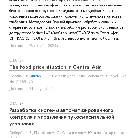
исследования – изучить эффективность комплексного использования
биопрепаратов-деструкторов и жидких азотных удобрений для
ускорения процесса разложения соломы, используемой в качестве
удобрения. Методология. Весной произвели обработку соломы и
стерневых остатков по вариантам: рабочим раствором биопрепаратов-
деструкторовAgrinos1–2л/га;СтернифагСП–0,08кг/га;Стернифаг
СП+КАС-32 – 0,08 кг/га + 35 кг/га; внесение аммиачной селитры ...
Добавлено: 29 октября 2023 г.
СТАТЬЯ
The food price situation in Central Asia
Серова Е. В.
,
Янбых Р. Г.
, Studies in Agricultural Economics 2023 Vol. 125
No. 2 P. 69–76
Добавлено: 21 августа 2023 г.
СТАТЬЯ
Разработка системы автоматизированного
контроля и управления тукосмесительной
установки
Сибирёв А. В.
,
Панфёров Н. С.
,
Овчинников А. Ю.
и др.
, Аграрная наука