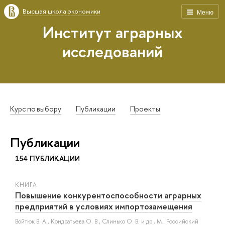
Высшая школа экономики
Меню
Институт аграрных
исследований
Курс по выбору
Публикации
Проекты
Публикации
154 ПУБЛИКАЦИИ
КНИГА
Повышение конкурентоспособности аграрных
предприятий в условиях импортозамещения
Войтюк В. А.
,
Кондратьева О. В.
,
Слинько О. В.
и др.
, М.: Российский