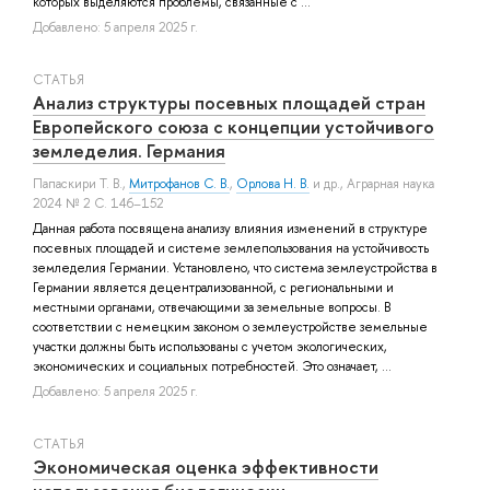
которых выделяются проблемы, связанные с ...
Добавлено: 5 апреля 2025 г.
СТАТЬЯ
Анализ структуры посевных площадей стран
Европейского союза с концепции устойчивого
земледелия. Германия
Папаскири Т. В.
,
Митрофанов С. В.
,
Орлова Н. В.
и др.
, Аграрная наука
2024 № 2 С. 146–152
Данная работа посвящена анализу влияния изменений в структуре
посевных площадей и системе землепользования на устойчивость
земледелия Германии. Установлено, что система землеустройства в
Германии является децентрализованной, с региональными и
местными органами, отвечающими за земельные вопросы. В
соответствии с немецким законом о землеустройстве земельные
участки должны быть использованы с учетом экологических,
экономических и социальных потребностей. Это означает, ...
Добавлено: 5 апреля 2025 г.
СТАТЬЯ
Экономическая оценка эффективности