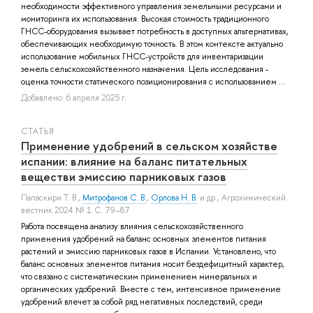
необходимости эффективного управления земельными ресурсами и
мониторинга их использования. Высокая стоимость традиционного
ГНСС-оборудования вызывает потребность в доступных альтернативах,
обеспечивающих необходимую точность. В этом контексте актуально
использование мобильных ГНСС-устройств для инвентаризации
земель сельскохозяйственного назначения. Цель исследования -
оценка точности статического позиционирования с использованием ...
Добавлено: 6 апреля 2025 г.
СТАТЬЯ
Применение удобрений в сельском хозяйстве
испании: влияние на баланс питательных
веществи эмиссию парниковых газов
Папаскири Т. В.
,
Митрофанов С. В.
,
Орлова Н. В.
и др.
, Агрохимический
вестник 2024 № 1 С. 79–87
Работа посвящена анализу влияния сельскохозяйственного
применения удобрений на баланс основных элементов питания
растений и эмиссию парниковых газов в Испании. Установлено, что
баланс основных элементов питания носит бездефицитный характер,
что связано с систематическим применением минеральных и
органических удобрений. Вместе с тем, интенсивное применение
удобрений влечет за собой ряд негативных последствий, среди