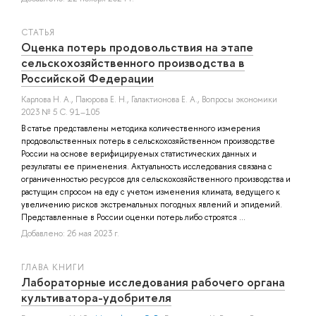
СТАТЬЯ
Оценка потерь продовольствия на этапе
сельскохозяйственного производства в
Российской Федерации
Карлова Н. А.
,
Паюрова Е. Н.
,
Галактионова Е. А.
, Вопросы экономики
2023 № 5 С. 91–105
В статье представлены методика количественного измерения
продовольственных потерь в сельскохозяйственном производстве
России на основе верифицируемых статистических данных и
результаты ее применения. Актуальность исследования связана с
ограниченностью ресурсов для сельскохозяйственного производства и
растущим спросом на еду с учетом изменения климата, ведущего к
увеличению рисков экстремальных погодных явлений и эпидемий.
Представленные в России оценки потерь либо строятся ...
Добавлено: 26 мая 2023 г.
ГЛАВА КНИГИ
Лабораторные исследования рабочего органа
культиватора-удобрителя