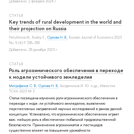
Добавлено: 2 февраля 2024 г.
СТАТЬЯ
Key trends of rural development in the world and
their projection on Russia
Petukhova M.
,
Rudoy E.
,
Орлова Н. В.
, Russian Journal of Economics 2023
No. 9 (4) P. 336–350
Добавлено: 28 декабря 2023 г.
СТАТЬЯ
Роль агрохимического обеспечения в переходе
к модели устойчивого земледелия
Митрофанов С. В.
,
Орлова Н. В.
,
Богданчиков И. Ю.
и др.
, Известия
ТСХА 2023 № 3
Статья посвящена изучению роли агрохимического обеспечения в
переходе к моде- ли устойчивого земледелия, выявлению
перспективных направлений научных исследований в рамках данной
концепции. Установлено, что агрохимическое обеспечение играет
важ- нейшую роль в обеспечении глобальной продовольственной
безопасности. Применение агрохимикатов и пестицидов
существенно влияет на повышение урожайности