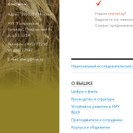
Контакты
Нашли
опечатку
?
Адрес: 109028 г. Москва
Выделите её, нажмит
АУК "Покровский
Сервис предназначе
бульвар", Покровский б-
р, д.11, L214
Телефон: (495) 772 95
90 доб. 27942
E-mail:
vtang@hse.ru
Национальный исследовательский 
О ВЫШКЕ
Цифры и факты
Руководство и структура
Устойчивое развитие в НИУ
ВШЭ
Преподаватели и сотрудники
Корпуса и общежития