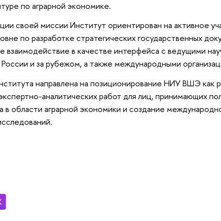
нтуре по аграрной экономике.
ции своей миссии Институт ориентирован на активное уч
овне по разработке стратегических государственных док
же взаимодействие в качестве интерфейса с ведущими на
России и за рубежом, а также международными организаци
ститута направлена на позиционирование НИУ ВШЭ как р
экспертно-аналитических работ для лиц, принимающих по
а в области аграрной экономики и создание международн
исследований.