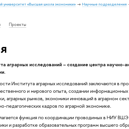
й университет «Высшая школа экономики»
Научные подразделения
и
Проекты
я
та аграрных исследований – создание центра научно-а
ии.
ости Института аграрных исследований заключаются в про
ственного и мирового опыта, создании информационных 
ки, аграрных рынков, экономики инноваций в аграрном сект
но-педагогических кадров по аграрной экономике.
злагается функция по координации проводимых в НИУ ВШЭ
ики и разработке образовательных программ высшего обр