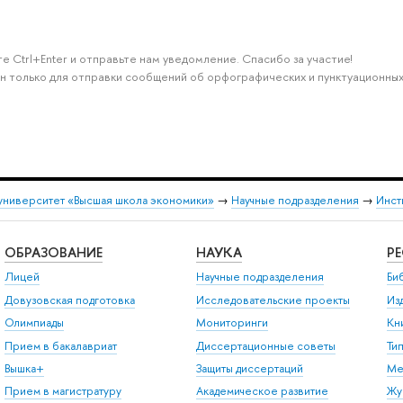
е Ctrl+Enter и отправьте нам уведомление. Спасибо за участие!
н только для отправки сообщений об орфографических и пунктуационных
университет «Высшая школа экономики»
→
Научные подразделения
→
Инст
ОБРАЗОВАНИЕ
НАУКА
Р
Лицей
Научные подразделения
Би
Довузовская подготовка
Исследовательские проекты
Из
Олимпиады
Мониторинги
Кн
Прием в бакалавриат
Диссертационные советы
Ти
Вышка+
Защиты диссертаций
Ме
Прием в магистратуру
Академическое развитие
Жу