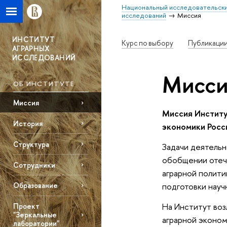
Национальный исследовательски
исследований
Миссия
ИНСТИТУТ
Курс по выбору
Публикаци
АГРАРНЫХ
ИССЛЕДОВАНИЙ
Мисси
ОБ ИНСТИТУТЕ
Миссия
Миссия Институ
История
экономики Росс
Структура
Задачи деятельн
обобщении отече
Сотрудники
аграрной полити
подготовки науч
Образование
На Институт во
Проект
"Зеркальные
аграрной эконом
лаборатории"