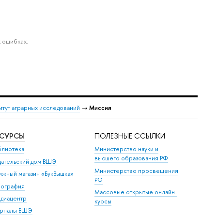
 ошибках.
итут аграрных исследований
→
Миссия
ЕСУРСЫ
ПОЛЕЗНЫЕ ССЫЛКИ
блиотека
Министерство науки и
высшего образования РФ
дательский дом ВШЭ
Министерство просвещения
ижный магазин «БукВышка»
РФ
пография
Массовые открытые онлайн-
диацентр
курсы
рналы ВШЭ