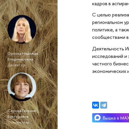
кадров в аспира
С целью реализа
региональном ур
политике, а так
сообществами в 
Деятельность Ин
Орлова Надежда
исследований и 
Владимировна
частного бизнес
Директор
экономических 
Серова Евгения
Викторовна
Основатель