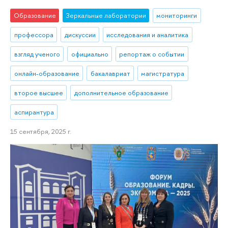
Образование
Зеркальные лаборатории
мониторинги
профессора
дискуссии
исследования и аналитика
взгляд ученого
официально
репортаж о событии
онлайн-образование
бакалавриат
магистратура
второе высшее
дополнительное образование
аспирантура
15 сентября, 2025 г.