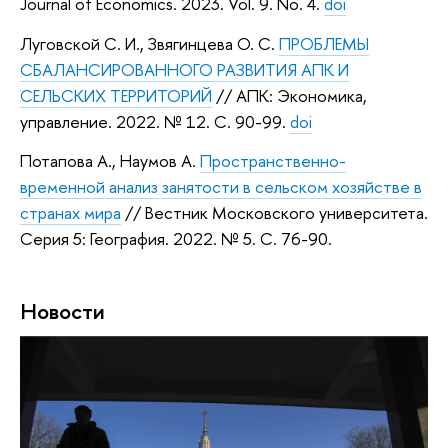
Journal of Economics. 2023. Vol. 9. No. 4.
doi
Луговской С. И., Звягинцева О. С.
ПРОБЛЕМЫ
СБАЛАНСИРОВАННОГО РАЗВИТИЯ АПК И
СЕЛЬСКИХ ТЕРРИТОРИЙ
// АПК: Экономика,
управление. 2022. № 12. C. 90-99.
doi
Потапова А., Наумов А.
Пространственно-
временной анализ занятости в сельском хозяйстве в
странах мира
// Вестник Московского университета.
Серия 5: География. 2022. № 5. C. 76-90.
Новости