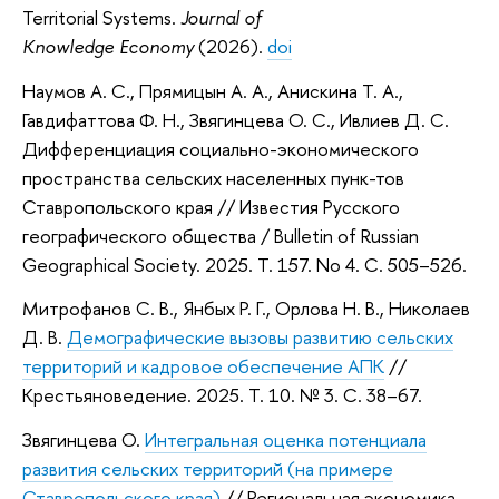
Territorial Systems.
Journal of
Knowledge Economy
(2026).
doi
Наумов A. C., Прямицын А. А., Анискина Т. А.,
Гавдифаттова Ф. Н., Звягинцева О. С., Ивлиев Д. С.
Дифференциация социально-экономического
пространства сельских населенных пунк-тов
Ставропольского края // Известия Русского
географического общества / Bulletin of Russian
Geographical Society. 2025. Т. 157. No 4. С. 505–526.
Митрофанов С. В., Янбых Р. Г., Орлова Н. В., Николаев
Д. В.
Демографические вызовы развитию сельских
территорий и кадровое обеспечение АПК
//
Крестьяноведение. 2025. Т. 10. № 3. С. 38–67.
Звягинцева О.
Интегральная оценка потенциала
развития сельских территорий (на примере
Ставропольского края)
// Региональная экономика.