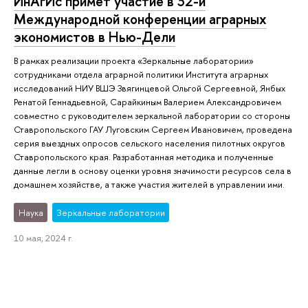
ИнАгИс примет участие в 32-й
Международной конференции аграрных
экономистов в Нью-Дели
В рамках реализации проекта «Зеркальные лаборатории»
сотрудниками отдела аграрной политики Института аграрных
исследований НИУ ВШЭ Звягинцевой Ольгой Сергеевной, Янбых
Ренатой Геннадьевной, Сарайкиным Валерием Александровичем
совместно с руководителем зеркальной лаборатории со стороны
Ставропольского ГАУ Луговским Сергеем Ивановичем, проведена
серия выездных опросов сельского населения пилотных округов
Ставропольского края. Разработанная методика и полученные
данные легли в основу оценки уровня значимости ресурсов села в
домашнем хозяйстве, а также участия жителей в управлении ими.
Наука
Зеркальные лаборатории
10 мая, 2024 г.