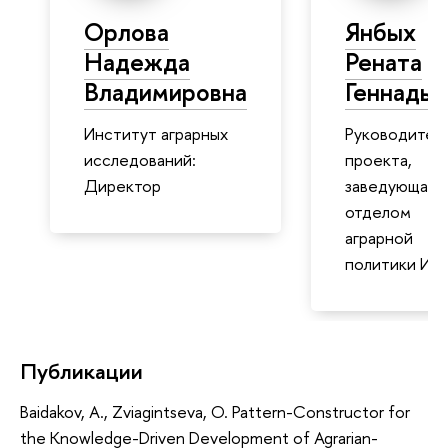
Орлова
Янбых
Надежда
Рената
Владимировна
Геннадье
Институт аграрных
Руководител
исследований:
проекта,
Директор
заведующая
отделом
аграрной
политики Ин
Публикации
Baidakov, A., Zviagintseva, O. Pattern-Constructor for
the Knowledge-Driven Development of Agrarian-