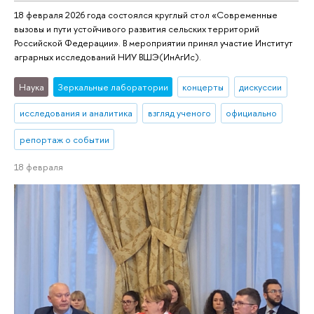
18 февраля 2026 года состоялся круглый стол «Современные
вызовы и пути устойчивого развития сельских территорий
Российской Федерации». В мероприятии принял участие Институт
аграрных исследований НИУ ВШЭ(ИнАгИс).
Наука
Зеркальные лаборатории
концерты
дискуссии
исследования и аналитика
взгляд ученого
официально
репортаж о событии
18 февраля