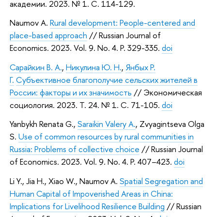
академии. 2023. № 1. C. 114-129.
Naumov A.
Rural development: People-centered and
place-based approach
// Russian Journal of
Economics. 2023. Vol. 9. No. 4. P. 329-335.
doi
Сарайкин В. А.
,
Никулина Ю. Н.
,
Янбых Р.
Г.
Субъективное благополучие сельских жителей в
России: факторы и их значимость
// Экономическая
социология. 2023. Т. 24. № 1. C. 71-105.
doi
Yanbykh Renata G.,
Saraikin Valery A.
, Zvyagintseva Olga
S.
Use of common resources by rural communities in
Russia: Problems of collective choice
// Russian Journal
of Economics. 2023. Vol. 9. No. 4. P. 407–423.
doi
Li Y., Jia H., Xiao W., Naumov A.
Spatial Segregation and
Human Capital of Impoverished Areas in China:
Implications for Livelihood Resilience Building
// Russian