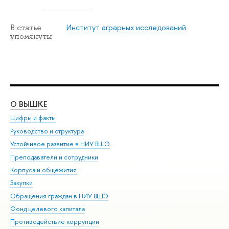
Институт аграрных исследований
В статье
упомянуты
О ВЫШКЕ
ОБ
Цифры и факты
Ли
Руководство и структура
Дов
Устойчивое развитие в НИУ ВШЭ
Ол
Преподаватели и сотрудники
При
Корпуса и общежития
Вы
Закупки
При
Обращения граждан в НИУ ВШЭ
Ас
Фонд целевого капитала
До
Противодействие коррупции
Цен