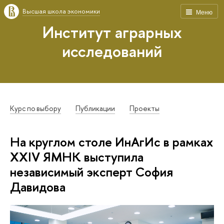
Высшая школа экономики
Меню
Институт аграрных
исследований
Курс по выбору
Публикации
Проекты
На круглом столе ИнАгИс в рамках
XXIV ЯМНК выступила
независимый эксперт София
Давидова