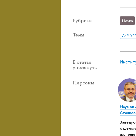
Рубрики
Наука
Темы
дискус
Инстит
В статье
упомянуты
Персоны
Наумов 
Станисл
Заведую
отдело
изучени