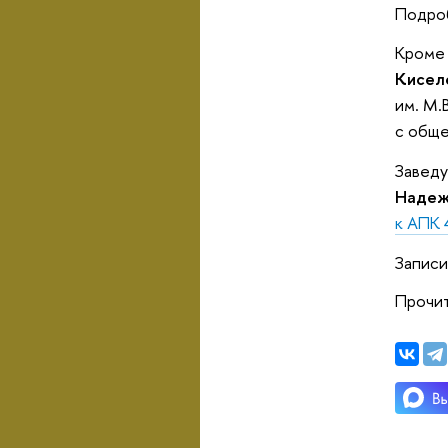
Подро
Кроме 
Кисел
им. М.
с общ
Заведу
Надеж
к АПК 
Записи
Прочи