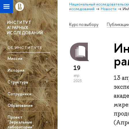
Национальный исследовательски
исследований
Новости
ИнА
ИНСТИТУТ
Курс по выбору
Публикаци
АГРАРНЫХ
ИССЛЕДОВАНИЙ
Ин
ОБ ИНСТИТУТЕ
ра
Миссия
19
История
апр
13 а
2023
Структура
эксп
Сотрудники
акаде
мире
Образование
продо
Проект
(Апр
"Зеркальные
лаборатории"