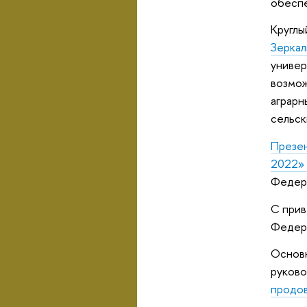
обеспе
Круглы
Зеркал
универ
возмож
аграрн
сельск
Презен
2022
Федер
С прив
Федер
Основ
руково
продов