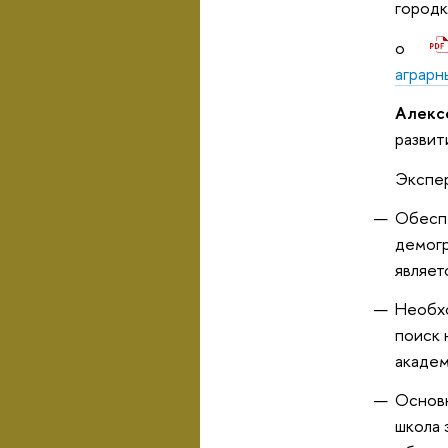
городк
o
аграрн
Алекс
разви
Экспе
Обеспе
демогр
являет
Необхо
поиск 
академ
Основн
школа 