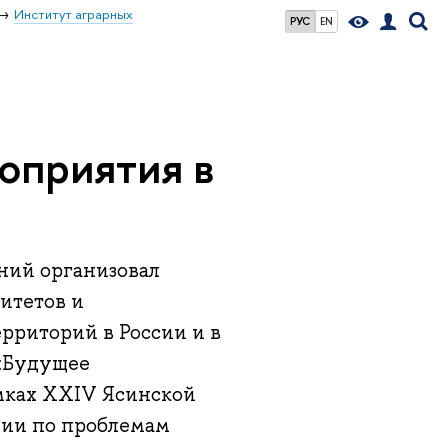
Институт аграрных
РУС
EN
оприятия в
аний организовал
итетов и
ерриторий в России и в
 «Будущее
амках XXIV Ясинской
ии по проблемам