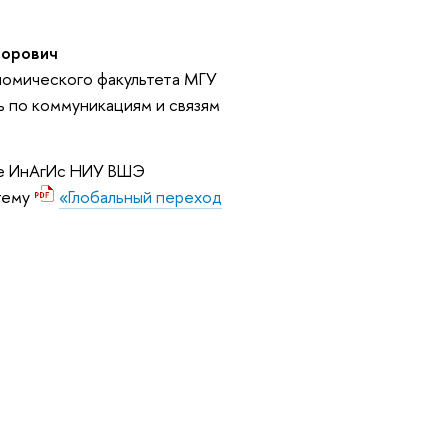
торович
номического факультета МГУ
ь по коммуникациям и связям
ве ИнАгИс НИУ ВШЭ
тему
«Глобальный переход