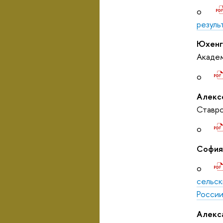
o
резуль
Юхенг
Академ
o
Алекс
Ставро
o
София
o
сельск
Росси
Алекс