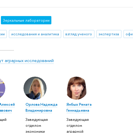
Зеркальные лаборатории
сии
исследования и аналитика
взгляд ученого
экспертиза
офи
ут аграрных исследований
Алексей
Орлова Надежда
Янбых Рената
авович
Владимировна
Геннадьевна
щий
Заведующая
Заведующая
м
отделом
отделом
я
экономики
аграрной