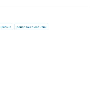
циально
репортаж о событии