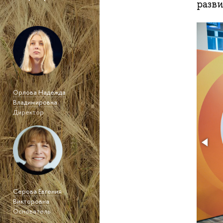
разв
Орлова Надежда
Владимировна
Директор
Серова Евгения
Викторовна
Основатель