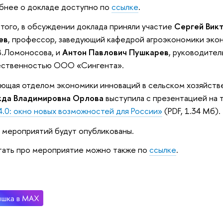
бнее о докладе доступно по
ссылке
.
того, в обсуждении доклада приняли участие
Сергей Вик
ев
, профессор, заведующий кафедрой агроэкономики эко
В.Ломоносова, и
Антон Павлович Пушкарев
, руководител
ественностью ООО «Сингента».
ющая отделом экономики инноваций в сельском хозяйст
да Владимировна Орлова
выступила с презентацией на 
4.0: окно новых возможностей для России»
(PDF, 1.34 Мб)
.
 мероприятий будут опубликованы.
тать про мероприятие можно также по
ссылке
.