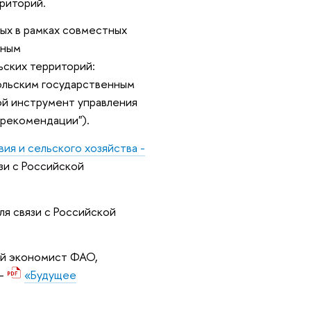
риторий.
ных в рамках совместных
рным
ьских территорий:
ольским государственным
ой инструмент управления
 рекомендации").
я и сельского хозяйства -
зи с Российской
я связи с Российской
ий экономист ФАО,
 -
«Будущее