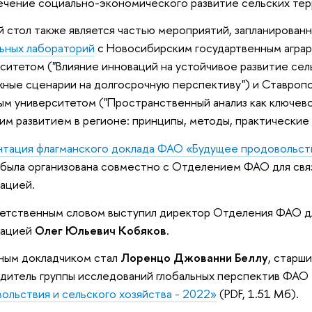
чение социально-экономического развитие сельских тер
й стол также является частью мероприятий, запланирован
ьных лабораторий
с Новосибирским государтвенным агра
ситетом ("Влияние инноваций на устойчивое развитие сел
ные сценарии на долгосрочную перспективу") и Ставроп
ым университетом ("Пространственный анализ как ключев
им развитием в регионе: принципы, методы, практические
тация флагманского доклада ФАО «Будущее продовольстви
»
была организована совместно с Отделением ФАО для свя
ацией.
етственным словом выступил директор Отделения ФАО дл
ацией
Олег Юльевич Кобяков
.
ным докладчиком стал
Лоренцо Джованни Беллу
, старш
дитель группы исследований глобальных перспектив ФАО
ольствия и сельского хозяйства - 2022»
(PDF, 1.51 Мб).