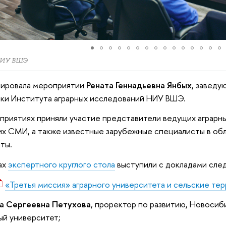
НИУ ВШЭ
ировала мероприятии
Рената Геннадьевна Янбых
, заведу
ки Института аграрных исследований НИУ ВШЭ.
приятиях приняли участие представители ведущих аграрных
х СМИ, а также известные зарубежные специалисты в обл
нты.
ах
экспертного круглого стола
выступили с докладами сле
«Третья миссия» аграрного университета и сельские те
а Сергеевна Петухова
, проректор по развитию, Новоси
ый университет;