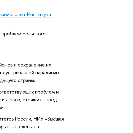
ваний: опыт Института
)
я проблем сельского
йонов и сохранение их
индустриальной парадигмы
удущего страны.
ответствующих проблем и
х вызовов, стоящих перед
и.
итетов России, НИУ «Высшая
орые нацелены на