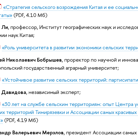
«Стратегия сельского возрождения Китая и ее социаль
таты»
(PDF, 4.10 Мб)
 Ли
, профессор, Институт географических наук и исслед
ии наук Китая;
«Роль университета в развитии экономики сельских терр
ей Николаевич Бобрышев
, проректор по научной и иннов
польский государственный аграрный университет;
«Устойчивое развитие сельских территорий: партисипат
 Давидова
, независимый эксперт;
«30 лет на службе сельским территориям: опыт Центра у
их территорий Тимирязевки и Ассоциации самых красивых
и»
(PDF, 4.19 Мб)
андр Валерьевич Мерзлов
, президент Ассоциации самых