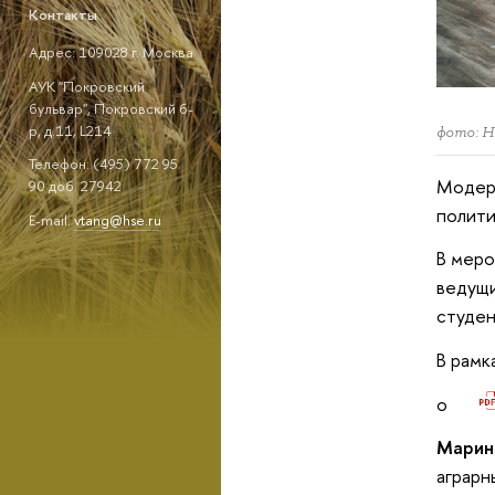
Контакты
Адрес: 109028 г. Москва
АУК "Покровский
бульвар", Покровский б-
р, д.11, L214
фото: 
Телефон: (495) 772 95
Модер
90 доб. 27942
полити
E-mail:
vtang@hse.ru
В меро
ведущи
студе
В рамк
o
Марин
аграрн