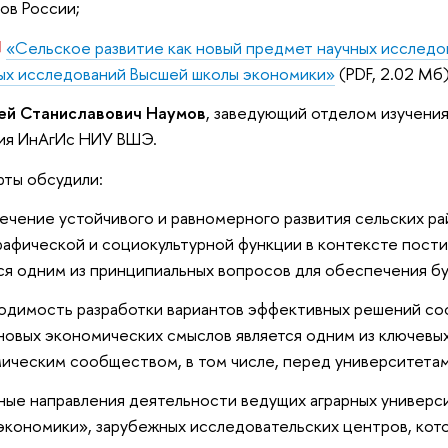
ов России;
«Сельское развитие как новый предмет научных исследо
ых исследований Высшей школы экономики»
(PDF, 2.02 Мб
ей Станиславович Наумов
, заведующий отделом изучени
тия ИнАгИс НИУ ВШЭ.
рты обсудили:
чение устойчивого и равномерного развития сельских ра
афической и социокультурной функции в контексте пост
ся одним из принципиальных вопросов для обеспечения б
димость разработки вариантов эффективных решений со
новых экономических смыслов является одним из ключевы
ическим сообществом, в том числе, перед университетам
ые направления деятельности ведущих аграрных универс
экономики», зарубежных исследовательских центров, кот