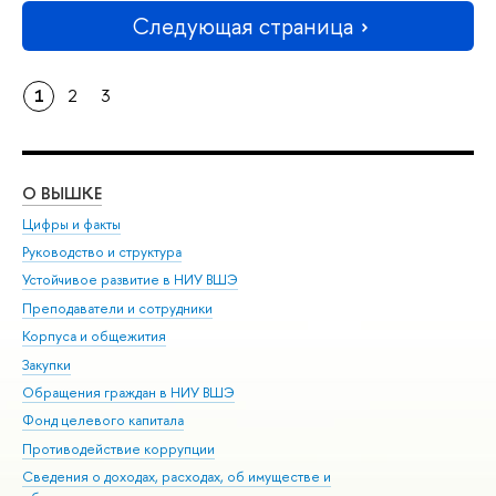
Следующая страница
1
2
3
О ВЫШКЕ
ОБ
Цифры и факты
Ли
Руководство и структура
Дов
Устойчивое развитие в НИУ ВШЭ
Ол
Преподаватели и сотрудники
При
Корпуса и общежития
Вы
Закупки
При
Обращения граждан в НИУ ВШЭ
Ас
Фонд целевого капитала
До
Противодействие коррупции
Цен
Сведения о доходах, расходах, об имуществе и
Би