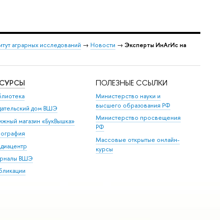
итут аграрных исследований
→
Новости
→
Эксперты ИнАгИс на
ЕСУРСЫ
ПОЛЕЗНЫЕ ССЫЛКИ
блиотека
Министерство науки и
высшего образования РФ
дательский дом ВШЭ
Министерство просвещения
ижный магазин «БукВышка»
РФ
пография
Массовые открытые онлайн-
диацентр
курсы
рналы ВШЭ
бликации