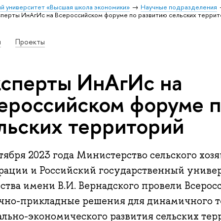
й университет «Высшая школа экономики»
Научные подразделения
перты ИнАгИс на Всероссийском форуме по развитию сельских терри
и
Проекты
сперты ИнАгИс на
ероссийском форуме п
льских территорий
тября 2023 года Министерство сельского хоз
рации и Российский государственный универ
йства имени В.И. Вернадского провели Всеро
чно-прикладные решения для динамичного т
ально-экономического развития сельских тер