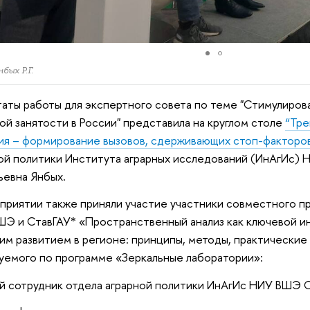
бых Р.Г.
таты работы для экспертного совета по теме "Стимулиров
ой занятости в России" представила на круглом столе
“Тре
ия – формирование вызовов, сдерживающих стоп-факторо
ой политики Института аграрных исследований (ИнАгИс)
ьевна Янбых.
приятии также приняли участие участники совместного п
Э и СтавГАУ* «Пространственный анализ как ключевой и
им развитием в регионе: принципы, методы, практически
уемого по программе «Зеркальные лаборатории»:
й сотрудник отдела аграрной политики ИнАгИс НИУ ВШЭ О