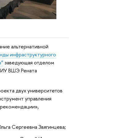
ание альтернативной
нды инфраструктурного
в”
заведующая отделом
 НИУ ВШЭ Рената
роекта двух университетов
нструмент управления
е рекомендации»,
льга Сергеевна Звягинцева;