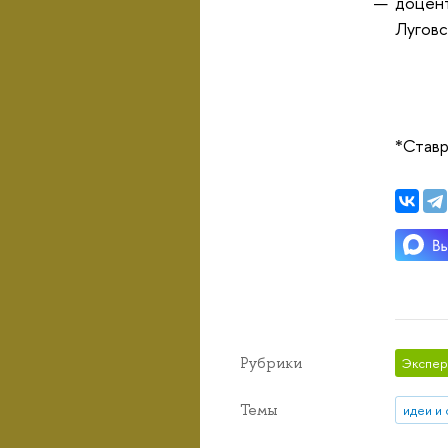
доцент
Луговс
*Ставр
Рубрики
Экспер
Темы
идеи и