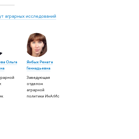
ут аграрных исследований
ева Ольга
Янбых Рената
на
Геннадьевна
грарной
Заведующая
:
отделом
аграрной
ик
политики ИнАгИс