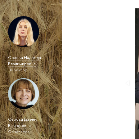
Орлова Надежда
Владимировна
Директор
Серова Евгения
Викторовна
Основатель