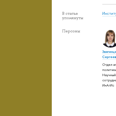
Инстит
В статье
упомянуты
Персоны
Звягинц
Сергеев
Отдел а
политики
Научный
сотрудн
ИнАгИс