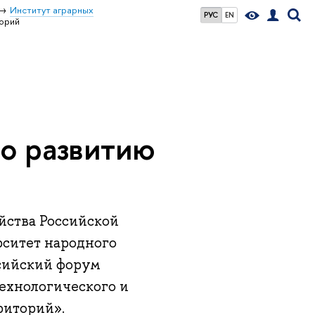
Институт аграрных
РУС
EN
торий
о развитию
яйства Российской
ситет народного
ссийский форум
ехнологического и
риторий».