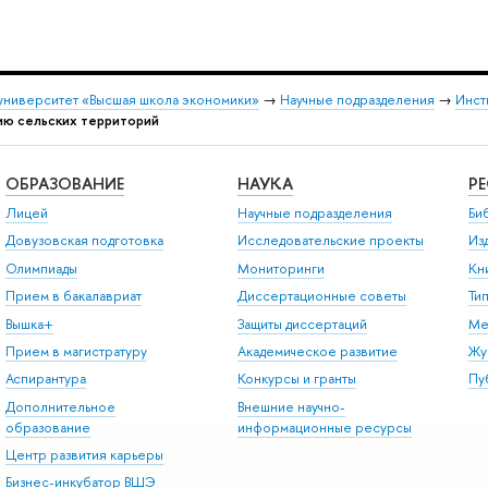
университет «Высшая школа экономики»
→
Научные подразделения
→
Инст
ию сельских территорий
ОБРАЗОВАНИЕ
НАУКА
Р
Лицей
Научные подразделения
Би
Довузовская подготовка
Исследовательские проекты
Из
Олимпиады
Мониторинги
Кн
Прием в бакалавриат
Диссертационные советы
Ти
Вышка+
Защиты диссертаций
Ме
Прием в магистратуру
Академическое развитие
Жу
Аспирантура
Конкурсы и гранты
Пу
Дополнительное
Внешние научно-
образование
информационные ресурсы
Центр развития карьеры
Бизнес-инкубатор ВШЭ