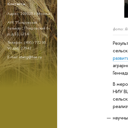
Контакты
Адрес: 109028 г. Москва
АУК "Покровский
бульвар", Покровский б-
фото: Ян
р, д.11, L214
Резуль
Телефон: (495) 772 95
90 доб. 27942
сельск
E-mail:
vtang@hse.ru
развит
аграрн
Геннад
В меро
НИУ ВШ
сельск
реализ
научны