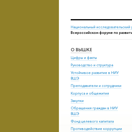
Национальный исследовательский 
Всероссийском форуме по развит
О ВЫШКЕ
Цифры и факты
Руководство и структура
Устойчивое развитие в НИУ
ВШЭ
Преподаватели и сотрудники
Корпуса и общежития
Закупки
Обращения граждан в НИУ
ВШЭ
Фонд целевого капитала
Противодействие коррупции