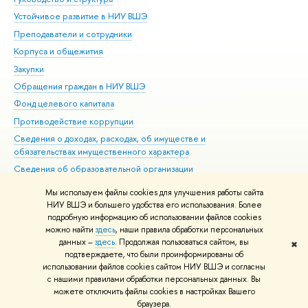
Устойчивое развитие в НИУ ВШЭ
Ол
Преподаватели и сотрудники
При
Корпуса и общежития
Вы
Закупки
При
Обращения граждан в НИУ ВШЭ
Ас
Фонд целевого капитала
До
Противодействие коррупции
Цен
Сведения о доходах, расходах, об имуществе и
Би
обязательствах имущественного характера
Об
Сведения об образовательной организации
Обр
Людям с ограниченными возможностями здоровья
Мы используем файлы cookies для улучшения работы сайта
Единая платежная страница
НИУ ВШЭ и большего удобства его использования. Более
подробную информацию об использовании файлов cookies
Работа в Вышке
можно найти
здесь
, наши правила обработки персональных
данных –
здесь
. Продолжая пользоваться сайтом, вы
✖
Редактору
подтверждаете, что были проинформированы об
© НИУ ВШЭ 1993–2026
Адреса и контакты
Условия использования
использовании файлов cookies сайтом НИУ ВШЭ и согласны
с нашими правилами обработки персональных данных. Вы
материалов
Политика конфиденциальности
Карта сайта
можете отключить файлы cookies в настройках Вашего
Шрифты HSE Sans и HSE Slab разработаны в
Школе дизайна НИУ ВШЭ
браузера.