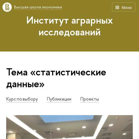
Высшая школа экономики
Меню
Институт аграрных
исследований
Тема «статистические
данные»
Курс по выбору
Публикации
Проекты