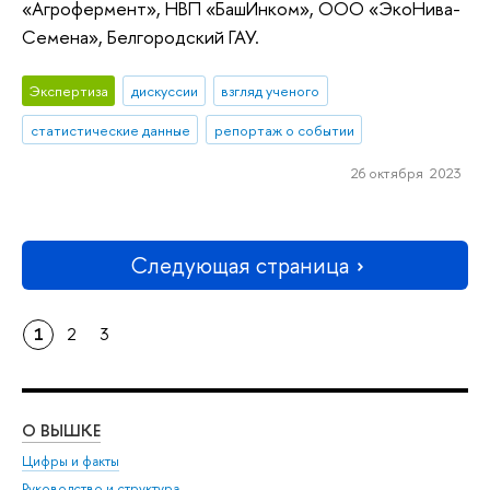
«Агрофермент», НВП «БашИнком», ООО «ЭкоНива-
Семена», Белгородский ГАУ.
Экспертиза
дискуссии
взгляд ученого
статистические данные
репортаж о событии
26 октября 2023
Следующая страница
1
2
3
О ВЫШКЕ
ОБ
Цифры и факты
Ли
Руководство и структура
Дов