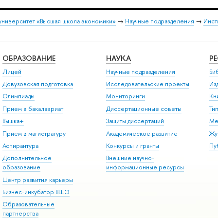
университет «Высшая школа экономики»
→
Научные подразделения
→
Инст
ОБРАЗОВАНИЕ
НАУКА
Р
Лицей
Научные подразделения
Би
Довузовская подготовка
Исследовательские проекты
Из
Олимпиады
Мониторинги
Кн
Прием в бакалавриат
Диссертационные советы
Ти
Вышка+
Защиты диссертаций
Ме
Прием в магистратуру
Академическое развитие
Жу
Аспирантура
Конкурсы и гранты
Пу
Дополнительное
Внешние научно-
образование
информационные ресурсы
Центр развития карьеры
Бизнес-инкубатор ВШЭ
Образовательные
партнерства