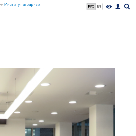
Институт аграрных
РУС
EN