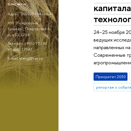
капитала
Контакты
Адрес: 109028 г. Москва
техноло
АУК "Покровский
бульвар", Покровский б-
24–25 ноября 20
р, д.11, L214
ведущих исследо
Телефон: (495) 772 95
направленных на
90 доб. 27942
Современные тре
E-mail:
vtang@hse.ru
агропромышленн
Приоритет 2030
репортаж о событ