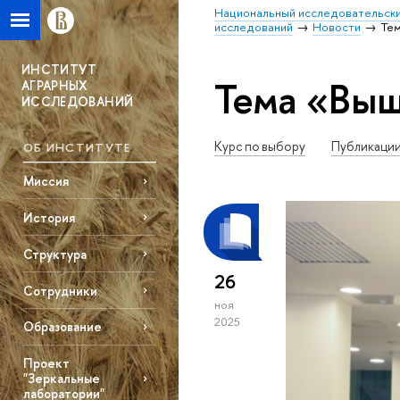
Национальный исследовательски
исследований
Новости
Тем
ИНСТИТУТ
Тема «Выш
АГРАРНЫХ
ИССЛЕДОВАНИЙ
Курс по выбору
Публикаци
ОБ ИНСТИТУТЕ
Миссия
История
Структура
26
Сотрудники
ноя
2025
Образование
Проект
"Зеркальные
лаборатории"