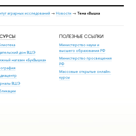
итут аграрных исследований
→
Новости
→
Тема «Вышка
ЕСУРСЫ
ПОЛЕЗНЫЕ ССЫЛКИ
блиотека
Министерство науки и
высшего образования РФ
дательский дом ВШЭ
Министерство просвещения
ижный магазин «БукВышка»
РФ
пография
Массовые открытые онлайн-
диацентр
курсы
рналы ВШЭ
бликации