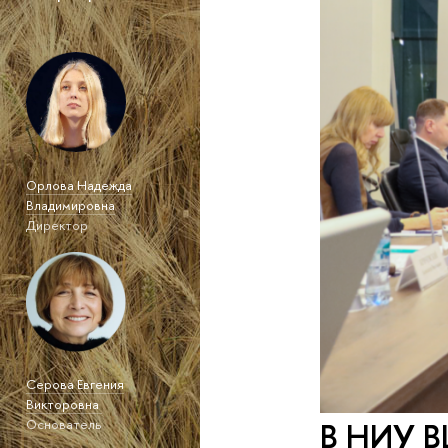
Орлова Надежда
Владимировна
Директор
Серова Евгения
Викторовна
В НИУ В
Основатель