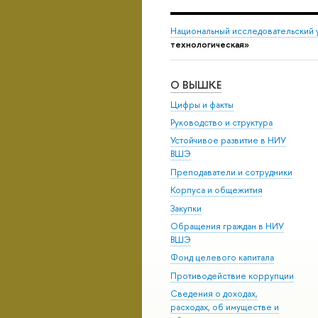
Национальный исследовательский 
технологическая»
О ВЫШКЕ
Цифры и факты
Руководство и структура
Устойчивое развитие в НИУ
ВШЭ
Преподаватели и сотрудники
Корпуса и общежития
Закупки
Обращения граждан в НИУ
ВШЭ
Фонд целевого капитала
Противодействие коррупции
Сведения о доходах,
расходах, об имуществе и