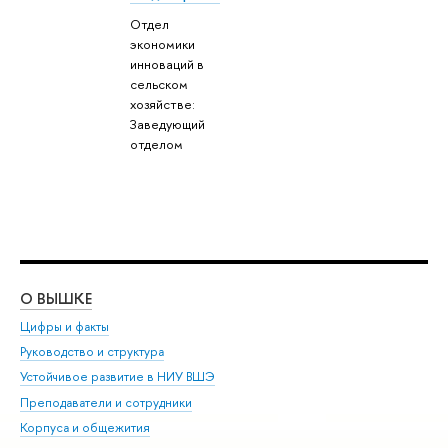
Отдел
экономики
инноваций в
сельском
хозяйстве:
Заведующий
отделом
О ВЫШКЕ
ОБ
Цифры и факты
Ли
Руководство и структура
Дов
Устойчивое развитие в НИУ ВШЭ
Ол
Преподаватели и сотрудники
При
Корпуса и общежития
Вы