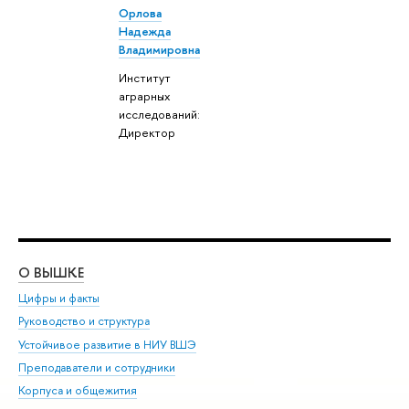
Орлова
Надежда
Владимировна
Институт
аграрных
исследований:
Директор
О ВЫШКЕ
ОБ
Цифры и факты
Ли
Руководство и структура
Дов
Устойчивое развитие в НИУ ВШЭ
Ол
Преподаватели и сотрудники
При
Корпуса и общежития
Вы