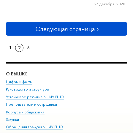
23 декабря 2020
Следующая страница
1
2
3
О ВЫШКЕ
ОБ
Цифры и факты
Ли
Руководство и структура
Дов
Устойчивое развитие в НИУ ВШЭ
Ол
Преподаватели и сотрудники
При
Корпуса и общежития
Вы
Закупки
При
Обращения граждан в НИУ ВШЭ
Ас