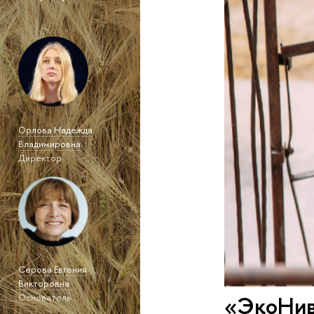
Орлова Надежда
Владимировна
Директор
Серова Евгения
Викторовна
«ЭкоНив
Основатель