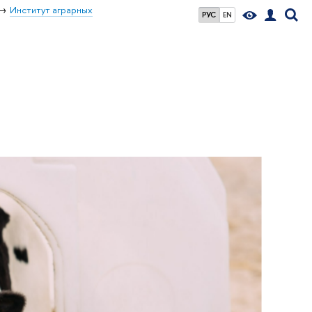
Институт аграрных
РУС
EN