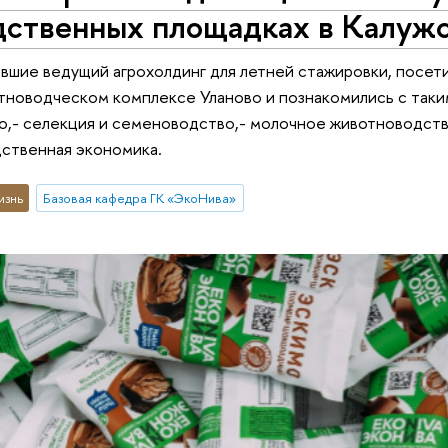
дственных площадках в Калужс
вшие ведущий агрохолдинг для летней стажировки, посет
тноводческом комплексе Уланово и познакомились с таки
,- селекция и семеноводство,- молочное животноводство
дственная экономика.
изнь
Базовая кафедра ГК «ЭкоНива»