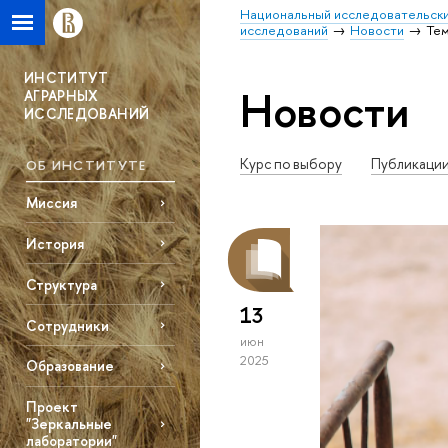
Национальный исследовательски
исследований
Новости
Тем
ИНСТИТУТ
Новости
АГРАРНЫХ
ИССЛЕДОВАНИЙ
Курс по выбору
Публикаци
ОБ ИНСТИТУТЕ
Миссия
История
Структура
13
Сотрудники
июн
2025
Образование
Проект
"Зеркальные
лаборатории"