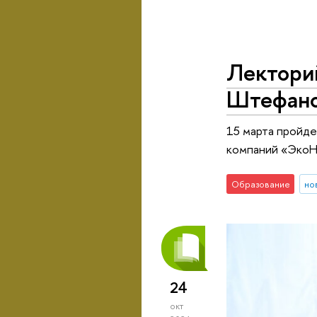
Лекторий
Штефан
15 марта пройд
компаний «ЭкоН
Образование
но
24
окт