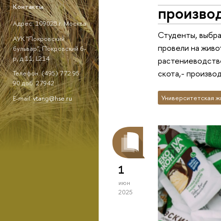
произво
Контакты
Адрес: 109028 г. Москва
Студенты, выбра
АУК "Покровский
провели на живо
бульвар", Покровский б-
р, д.11, L214
растениеводство
скота,- произво
Телефон: (495) 772 95
90 доб. 27942
Университетская ж
E-mail:
vtang@hse.ru
1
июн
2025