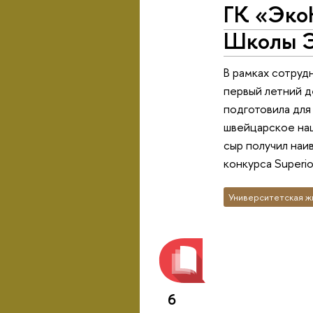
ГК «Эко
Школы 
В рамках сотруд
первый летний д
подготовила для
швейцарское нац
сыр получил наив
конкурса Superio
Университетская ж
6