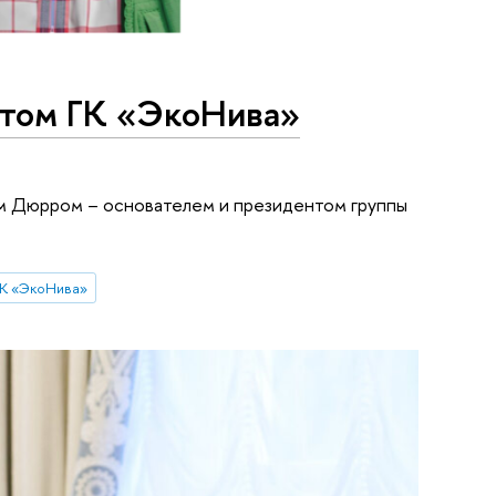
нтом ГК «ЭкоНива»
м Дюрром – основателем и президентом группы
ГК «ЭкоНива»