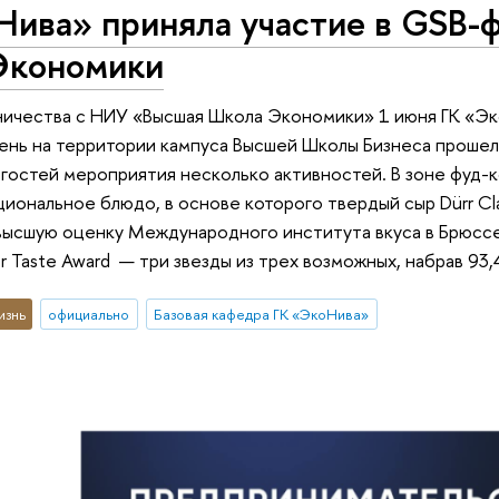
Нива» приняла участие в GSB-
Экономики
ничества с НИУ «Высшая Школа Экономики» 1 июня ГК «Эк
ень на территории кампуса Высшей Школы Бизнеса проше
 гостей мероприятия несколько активностей. В зоне фуд-к
иональное блюдо, в основе которого твердый сыр Dürr Clas
ысшую оценку Международного института вкуса в Брюсселе (
r Taste Award — три звезды из трех возможных, набрав 93,4
изнь
официально
Базовая кафедра ГК «ЭкоНива»