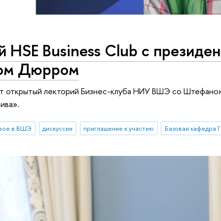
 HSE Business Club с президе
ом Дюрром
ет открытый лекторий Бизнес-клуба НИУ ВШЭ со Штефано
ива».
вое в ВШЭ
дискуссии
приглашение к участию
Базовая кафедра 