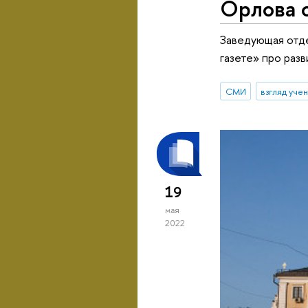
Орлова 
Заведующая отд
газете» про раз
СМИ
взгляд уче
19
мая
2022