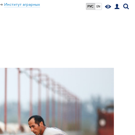
Институт аграрных
РУС
EN