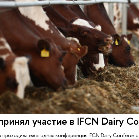
ринял участие в IFCN Dairy C
а проходила ежегодная конференция IFCN Dairy Conferen