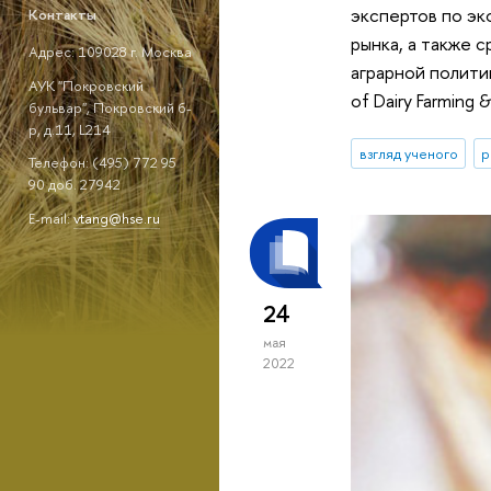
экспертов по эк
Контакты
рынка, а также 
Адрес: 109028 г. Москва
аграрной полити
АУК "Покровский
of Dairy Farming
бульвар", Покровский б-
р, д.11, L214
взгляд ученого
р
Телефон: (495) 772 95
90 доб. 27942
E-mail:
vtang@hse.ru
24
мая
2022