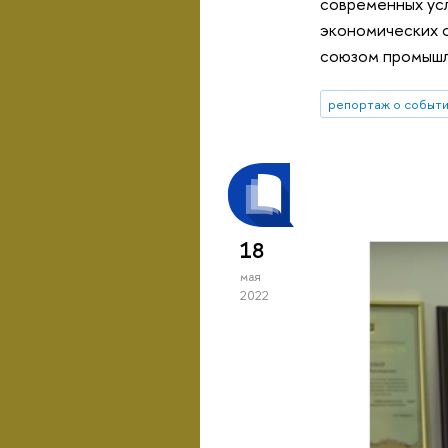
современных ус
экономических 
союзом промышл
репортаж о событ
18
мая
2022