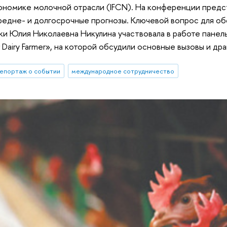
ономике молочной отрасли (IFCN). На конференции предс
средне- и долгосрочные прогнозы. Ключевой вопрос для о
ки Юлия Николаевна Никулина участвовала в работе панел
 & Dairy Farmer», на которой обсудили основные вызовы и 
епортаж о событии
международное сотрудничество