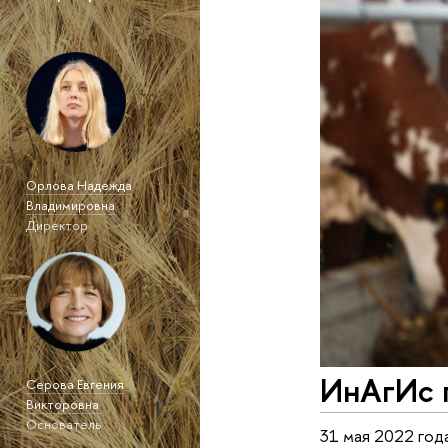
Орлова Надежда
Владимировна
Директор
ИнАгИс п
Серова Евгения
Викторовна
Основатель
31 мая 2022 год