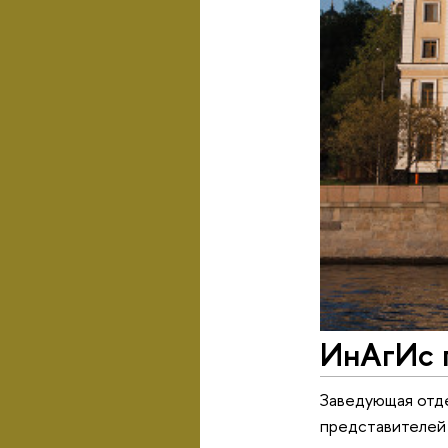
ИнАгИс 
Заведующая отде
представителей 