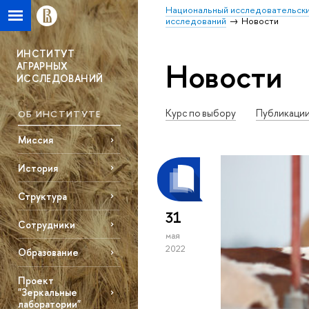
Национальный исследовательски
исследований
Новости
ИНСТИТУТ
Новости
АГРАРНЫХ
ИССЛЕДОВАНИЙ
Курс по выбору
Публикаци
ОБ ИНСТИТУТЕ
Миссия
История
Структура
31
Сотрудники
мая
2022
Образование
Проект
"Зеркальные
лаборатории"