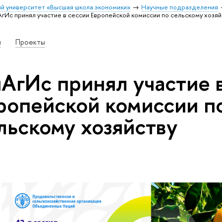
й университет «Высшая школа экономики»
Научные подразделения
гИс принял участие в сессии Европейской комиссии по сельскому хозяй
и
Проекты
АгИс принял участие 
ропейской комиссии п
льскому хозяйству