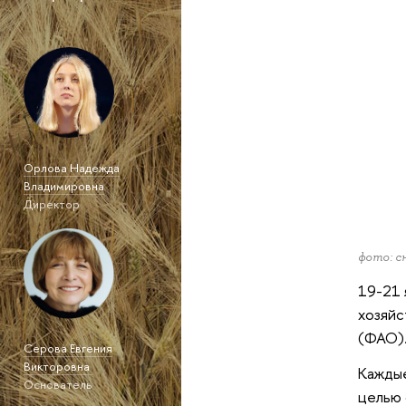
Орлова Надежда
Владимировна
Директор
фото: с
19-21 
хозяйс
(ФАО)
Серова Евгения
Викторовна
Каждые
Основатель
целью 