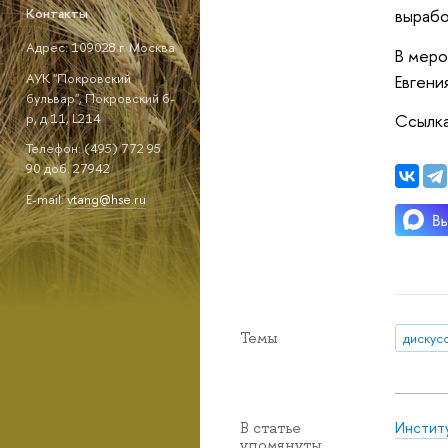
вырабо
Контакты
Адрес: 109028 г. Москва
В меро
АУК "Покровский
Евгени
бульвар", Покровский б-
р, д.11, L214
Ссылка
Телефон: (495) 772 95
90 доб. 27942
E-mail:
vtang@hse.ru
Темы
дискус
Инстит
В статье
упомянуты