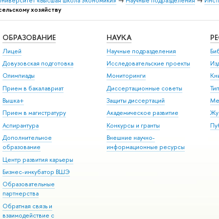
университет «Высшая школа экономики»
→
Научные подразделения
→
Инст
сельскому хозяйству
ОБРАЗОВАНИЕ
НАУКА
Р
Лицей
Научные подразделения
Би
Довузовская подготовка
Исследовательские проекты
Из
Олимпиады
Мониторинги
Кн
Прием в бакалавриат
Диссертационные советы
Ти
Вышка+
Защиты диссертаций
Ме
Прием в магистратуру
Академическое развитие
Жу
Аспирантура
Конкурсы и гранты
Пу
Дополнительное
Внешние научно-
образование
информационные ресурсы
Центр развития карьеры
Бизнес-инкубатор ВШЭ
Образовательные
партнерства
Обратная связь и
взаимодействие с