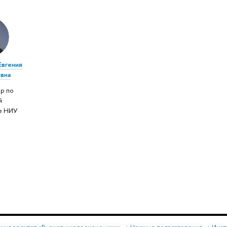
Евгения
вна
р по
й
е НИУ