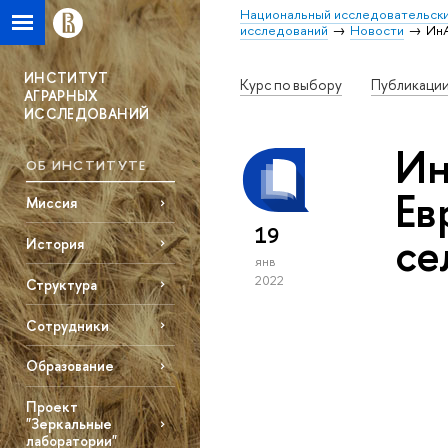
Национальный исследовательски
исследований
Новости
ИнА
ИНСТИТУТ
Курс по выбору
Публикаци
АГРАРНЫХ
ИССЛЕДОВАНИЙ
Ин
ОБ ИНСТИТУТЕ
Ев
Миссия
19
се
История
янв
2022
Структура
Сотрудники
Образование
Проект
"Зеркальные
лаборатории"