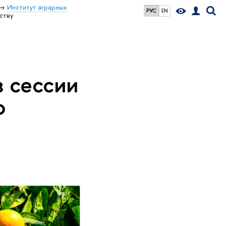
Институт аграрных
РУС
EN
ству
в сессии
о