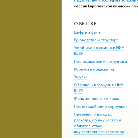
Национальный исследовательский 
сессии Европейской комиссии по 
О ВЫШКЕ
Цифры и факты
Руководство и структура
Устойчивое развитие в НИУ
ВШЭ
Преподаватели и сотрудники
Корпуса и общежития
Закупки
Обращения граждан в НИУ
ВШЭ
Фонд целевого капитала
Противодействие коррупции
Сведения о доходах,
расходах, об имуществе и
обязательствах
имущественного характера