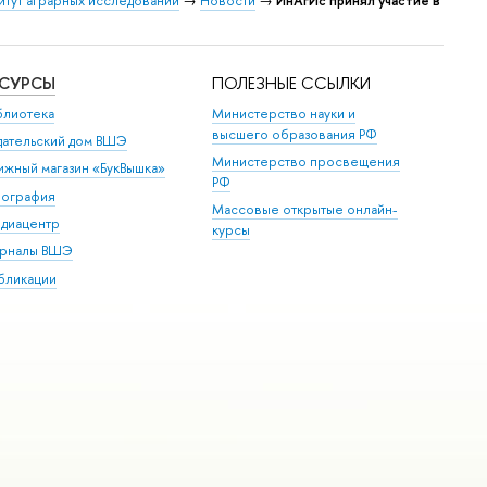
итут аграрных исследований
→
Новости
→
ИнАгИс принял участие в
ЕСУРСЫ
ПОЛЕЗНЫЕ ССЫЛКИ
блиотека
Министерство науки и
высшего образования РФ
дательский дом ВШЭ
Министерство просвещения
ижный магазин «БукВышка»
РФ
пография
Массовые открытые онлайн-
диацентр
курсы
рналы ВШЭ
бликации