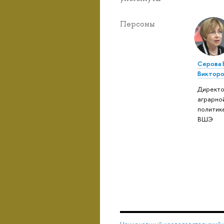
Персоны
Серова 
Викторо
Директо
аграрно
политик
ВШЭ