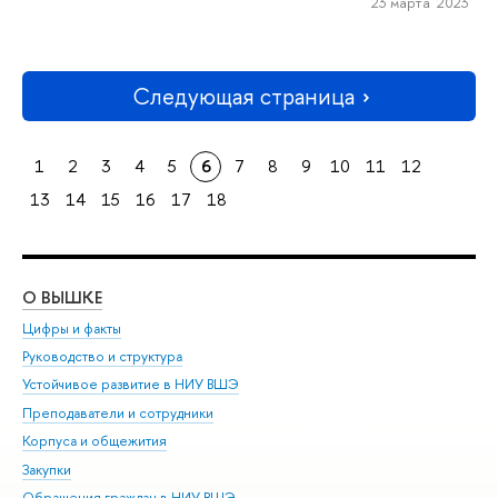
23 марта 2023
Следующая страница
1
2
3
4
5
6
7
8
9
10
11
12
13
14
15
16
17
18
О ВЫШКЕ
ОБ
Цифры и факты
Ли
Руководство и структура
Дов
Устойчивое развитие в НИУ ВШЭ
Ол
Преподаватели и сотрудники
При
Корпуса и общежития
Вы
Закупки
При
Обращения граждан в НИУ ВШЭ
Ас