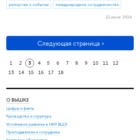
репортаж о событии
международное сотрудничество
22 июля 2024
Следующая страница
1
2
3
4
5
6
7
8
9
10
11
12
13
14
15
16
17
18
О ВЫШКЕ
ОБ
Цифры и факты
Ли
Руководство и структура
Дов
Устойчивое развитие в НИУ ВШЭ
Ол
Преподаватели и сотрудники
При
Корпуса и общежития
Вы