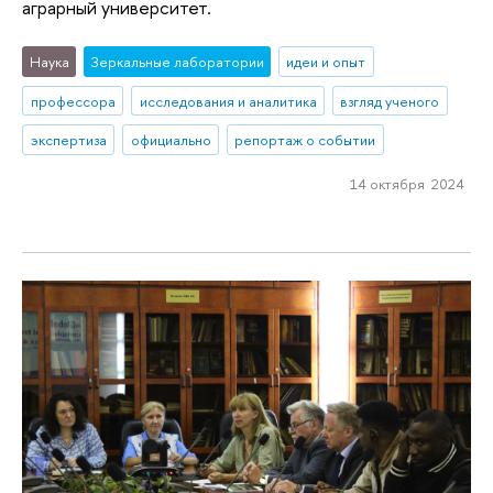
аграрный университет.
Наука
Зеркальные лаборатории
идеи и опыт
профессора
исследования и аналитика
взгляд ученого
экспертиза
официально
репортаж о событии
14 октября 2024