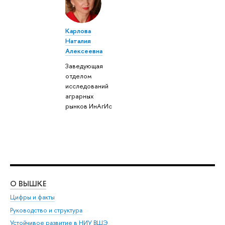
Карлова
Наталия
Алексеевна
Заведующая
отделом
исследований
аграрных
рынков ИнАгИс
О ВЫШКЕ
ОБ
Цифры и факты
Ли
Руководство и структура
Дов
Устойчивое развитие в НИУ ВШЭ
Ол