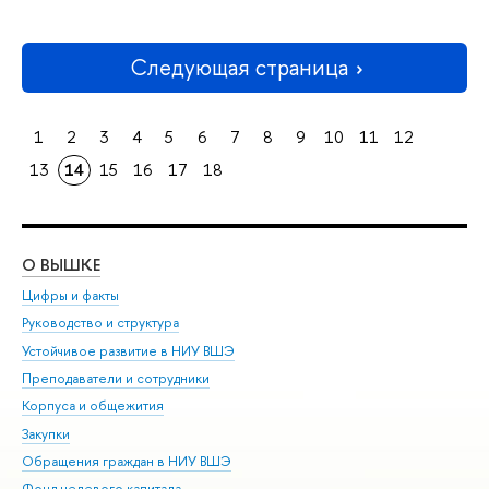
Следующая страница
1
2
3
4
5
6
7
8
9
10
11
12
13
14
15
16
17
18
О ВЫШКЕ
ОБ
Цифры и факты
Ли
Руководство и структура
Дов
Устойчивое развитие в НИУ ВШЭ
Ол
Преподаватели и сотрудники
При
Корпуса и общежития
Вы
Закупки
При
Обращения граждан в НИУ ВШЭ
Ас
Фонд целевого капитала
До