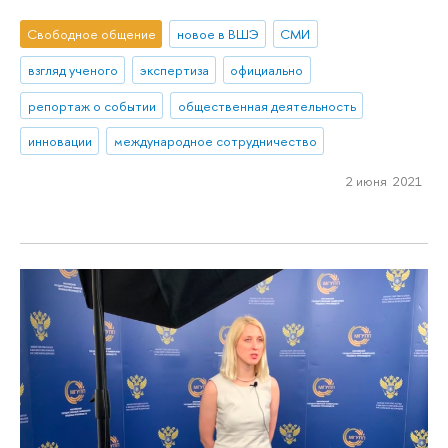
Свободное общение
новое в ВШЭ
СМИ
взгляд ученого
экспертиза
официально
репортаж о событии
общественная деятельность
инновации
международное сотрудничество
2 июня 2021