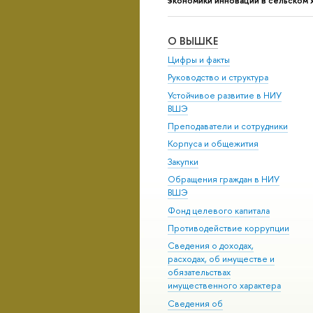
экономики инноваций в сельском
О ВЫШКЕ
Цифры и факты
Руководство и структура
Устойчивое развитие в НИУ
ВШЭ
Преподаватели и сотрудники
Корпуса и общежития
Закупки
Обращения граждан в НИУ
ВШЭ
Фонд целевого капитала
Противодействие коррупции
Сведения о доходах,
расходах, об имуществе и
обязательствах
имущественного характера
Сведения об