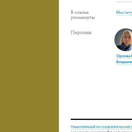
Инстит
В статье
упомянуты
Персоны
Орлова
Владими
Национальный исследовательский 