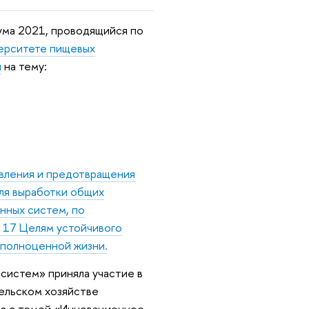
ума 2021, проводящийся по
ерситете пищевых
и
на тему:
вления и предотвращения
ля выработки общих
нных систем, по
м 17 Целям устойчивого
 полноценной жизни.
систем» приняла участие в
ельском хозяйстве
ва с темой «Инновационное