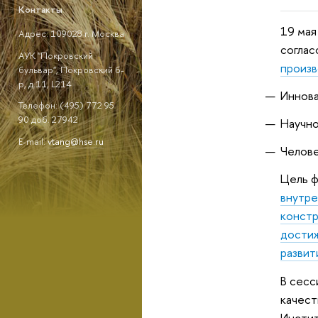
Контакты
19 мая
Адрес: 109028 г. Москва
согла
АУК "Покровский
произ
бульвар", Покровский б-
р, д.11, L214
Иннова
Телефон: (495) 772 95
90 доб. 27942
Научно
E-mail:
vtang@hse.ru
Челове
Цель 
внутре
констр
достиж
развит
В сесс
качест
Инстит