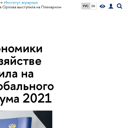
Институт аграрных
РУС
EN
а Орлова выступила на Пленарном
ономики
зяйстве
ила на
обального
ума 2021