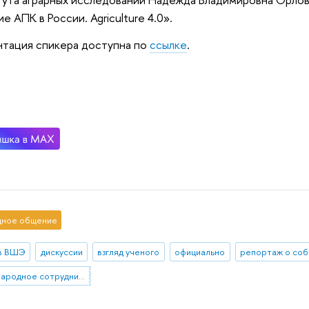
ие АПК в России. Agriculture 4.0».
тация спикера доступна по
ссылке
.
ное общение
в ВШЭ
дискуссии
взгляд ученого
официально
репортаж о соб
международное сотрудничество