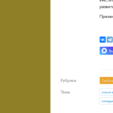
развит
Презен
Рубрики
Свобод
Темы
новое 