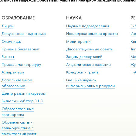
 хозяйстве Надежда Орлова выступила на Пленарном заседании Глобальн
ОБРАЗОВАНИЕ
НАУКА
Р
Лицей
Научные подразделения
Би
Довузовская подготовка
Исследовательские проекты
Из
Олимпиады
Мониторинги
Кн
Прием в бакалавриат
Диссертационные советы
Ти
Вышка+
Защиты диссертаций
Ме
Прием в магистратуру
Академическое развитие
Жу
Аспирантура
Конкурсы и гранты
Пу
Дополнительное
Внешние научно-
образование
информационные ресурсы
Центр развития карьеры
Бизнес-инкубатор ВШЭ
Образовательные
партнерства
Обратная связь и
взаимодействие с
получателями услуг