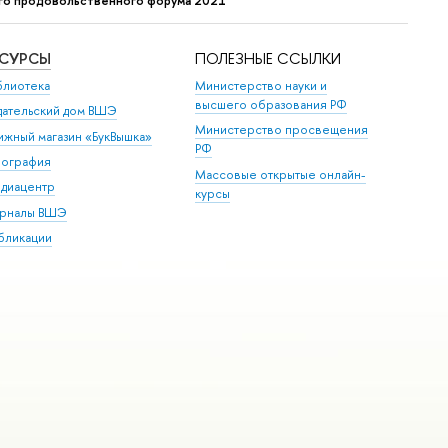
ого продовольственного форума 2021
ЕСУРСЫ
ПОЛЕЗНЫЕ ССЫЛКИ
блиотека
Министерство науки и
высшего образования РФ
дательский дом ВШЭ
Министерство просвещения
ижный магазин «БукВышка»
РФ
пография
Массовые открытые онлайн-
диацентр
курсы
рналы ВШЭ
бликации