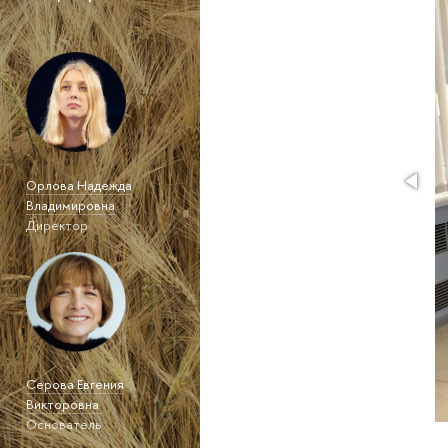
Орлова Надежда
Владимировна
Директор
Серова Евгения
Викторовна
Основатель