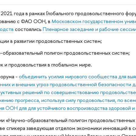
 2021 года в рамках Глобального продовольственного фор
сованию с ФАО ООН, в
Московском государственном унив
водств
состоялись
Пленарное заседание и рабочие сесси
ции в развитии продовольственных систем;
-образовательный полигон продовольственных систем;
к и продовольствия в глобальном мире.
форума -
объединить усилия мирового сообщества для выя
нних и внешних угроз продовольственной безопасности д
уктивных решений по совершенствованию продовольстве
ению прогресса, используя силу продовольствия, по все
ия ООН для для устойчивого воспроизводства здоровой и
ии «Научно-образовательный полигон продовольственных 
ве спикера заведующая отделом экономики инноваций в с
ута аграрных исследований Надежда Владимировна Орло