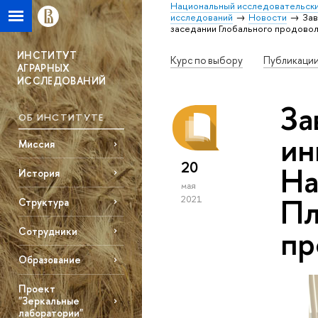
Национальный исследовательски
исследований
Новости
Зав
заседании Глобального продово
ИНСТИТУТ
Курс по выбору
Публикаци
АГРАРНЫХ
ИССЛЕДОВАНИЙ
За
ОБ ИНСТИТУТЕ
ин
Миссия
20
На
История
мая
Пл
2021
Структура
пр
Сотрудники
Образование
Проект
"Зеркальные
лаборатории"