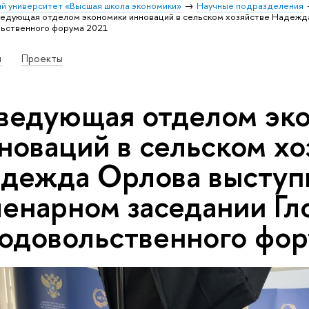
й университет «Высшая школа экономики»
Научные подразделения
едующая отделом экономики инноваций в сельском хозяйстве Надежд
льственного форума 2021
и
Проекты
ведующая отделом эк
новаций в сельском хо
дежда Орлова выступ
енарном заседании Гл
одовольственного фор