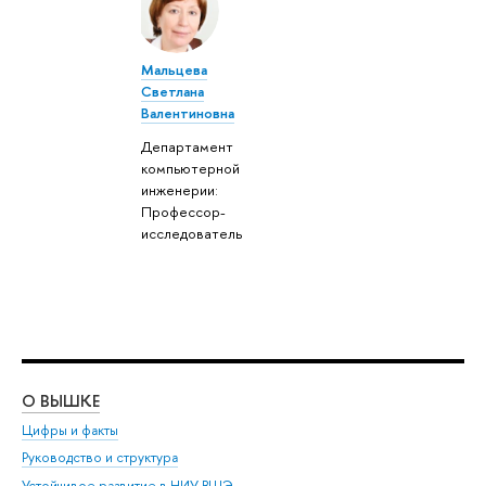
Мальцева
Светлана
Валентиновна
Департамент
компьютерной
инженерии:
Профессор-
исследователь
О ВЫШКЕ
ОБ
Цифры и факты
Ли
Руководство и структура
Дов
Устойчивое развитие в НИУ ВШЭ
Ол