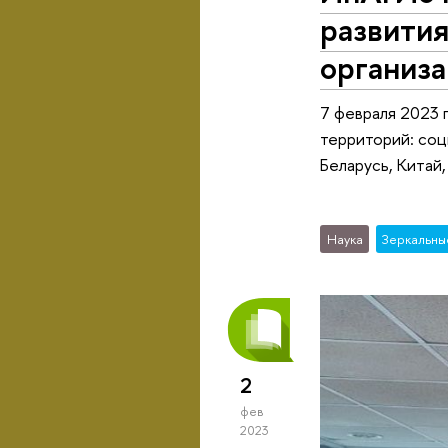
развития
организ
7 февраля 2023 
территорий: со
Беларусь, Китай
Наука
Зеркальны
2
фев
2023