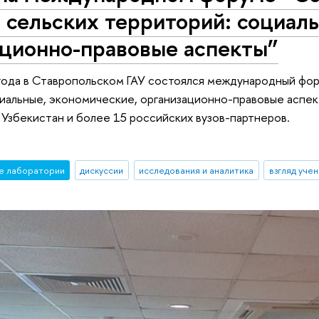
 сельских территорий: социал
ационно-правовые аспекты”
года в Ставропольском ГАУ состоялся международный фо
циальные, экономические, организационно-правовые аспе
, Узбекистан и более 15 российских вузов-партнеров.
е лаборатории
дискуссии
исследования и аналитика
взгляд уче