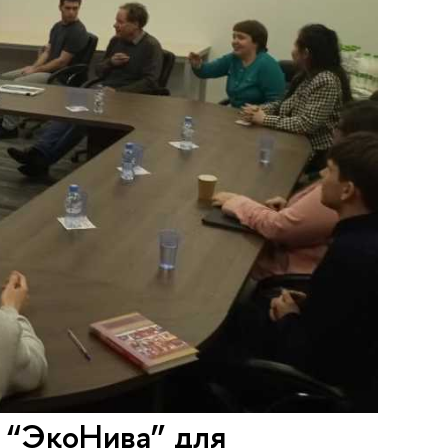
а “ЭкоНива” для