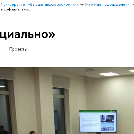
й университет «Высшая школа экономики»
Научные подразделения
ма «официально»
ициально»
и
Проекты