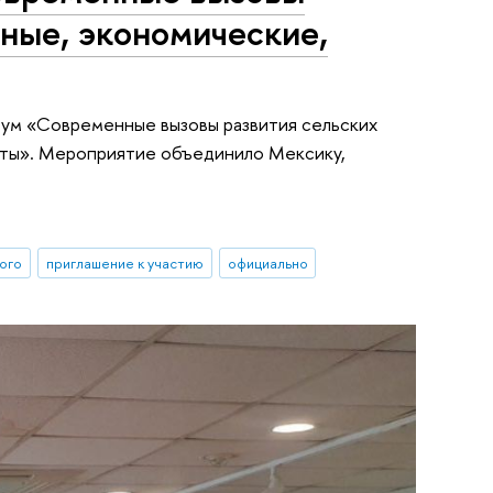
ьные, экономические,
рум «Современные вызовы развития сельских
кты». Мероприятие объединило Мексику,
ного
приглашение к участию
официально