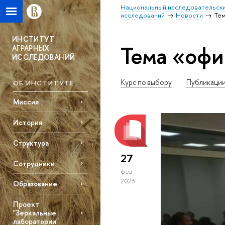
Национальный исследовательски
исследований
Новости
Те
ИНСТИТУТ
Тема «оф
АГРАРНЫХ
ИССЛЕДОВАНИЙ
Курс по выбору
Публикаци
ОБ ИНСТИТУТЕ
Миссия
История
Структура
27
Сотрудники
фев
2023
Образование
Проект
"Зеркальные
лаборатории"