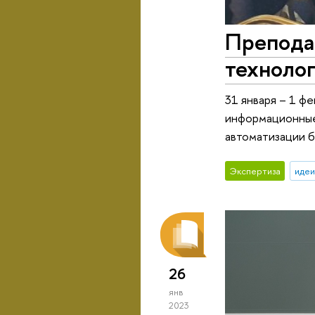
Препода
техноло
31 января – 1 ф
информационные 
автоматизации б
Экспертиза
идеи
26
янв
2023