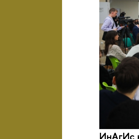
ИнАгИс 