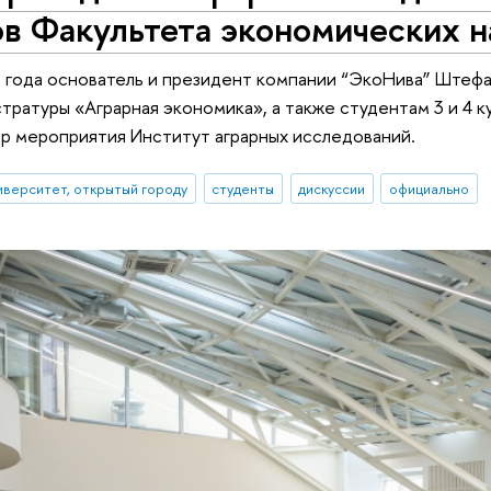
в Факультета экономических н
 года основатель и президент компании “ЭкоНива” Штефа
тратуры «Аграрная экономика», а также студентам 3 и 4 
ор мероприятия Институт аграрных исследований.
иверситет, открытый городу
студенты
дискуссии
официально