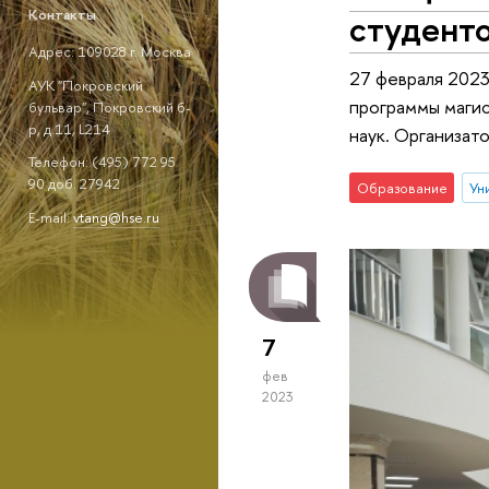
студенто
Контакты
Адрес: 109028 г. Москва
27 февраля 2023
АУК "Покровский
программы магис
бульвар", Покровский б-
р, д.11, L214
наук. Организат
Телефон: (495) 772 95
90 доб. 27942
Образование
Ун
E-mail:
vtang@hse.ru
7
фев
2023