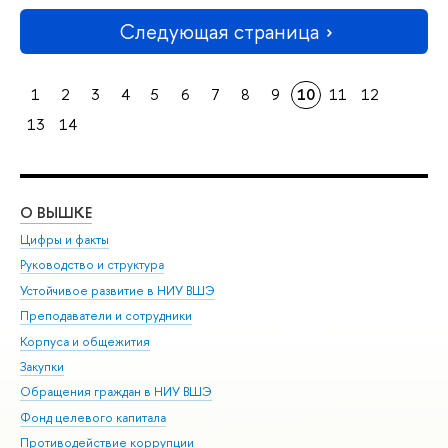
Следующая страница
1
2
3
4
5
6
7
8
9
10
11
12
13
14
О ВЫШКЕ
ОБ
Цифры и факты
Ли
Руководство и структура
Дов
Устойчивое развитие в НИУ ВШЭ
Ол
Преподаватели и сотрудники
При
Корпуса и общежития
Вы
Закупки
При
Обращения граждан в НИУ ВШЭ
Ас
Фонд целевого капитала
До
Противодействие коррупции
Цен