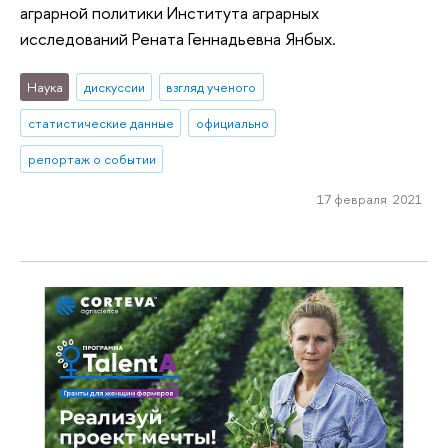
аграрной политики Института аграрных
исследований Рената Геннадьевна Янбых.
Наука
дискуссии
взгляд ученого
статистические данные
официально
репортаж о событии
17 февраля 2021