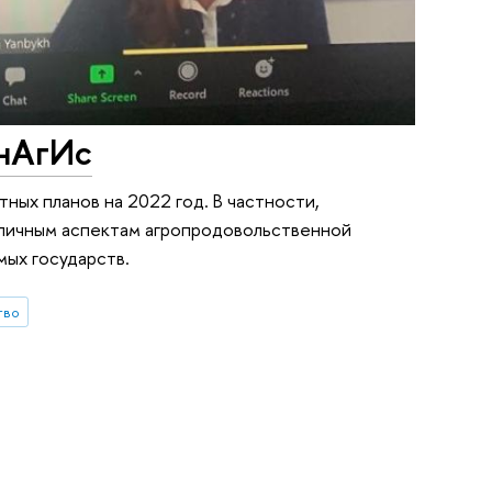
ИнАгИс
ных планов на 2022 год. В частности,
зличным аспектам агропродовольственной
мых государств.
тво