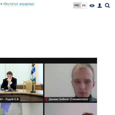
Институт аграрных
РУС
EN