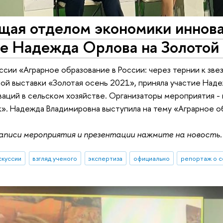
щая отделом экономики иннова
ве Надежда Орлова на Золотой
ссии «Аграрное образование в России: через тернии к зве
й выставки «Золотая осень 2021», приняла участие Над
аций в сельском хозяйстве. Организаторы мероприятия -
». Надежда Владимировна выступила на тему «Аграрное о
записи мероприятия и презентации нажмите на новость.
скуссии
взгляд ученого
экспертиза
официально
репортаж о 