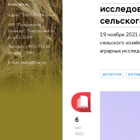
исследов
Контакты
Адрес: 109028 г. Москва
сельског
АУК "Покровский
бульвар", Покровский б-
19 ноября 2021 
р, д.11, L214
сельского хозяй
Телефон: (495) 772 95
аграрных исслед
90 доб. 27942
E-mail:
vtang@hse.ru
дискуссии
взгля
6
окт
2021