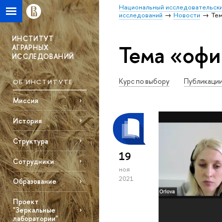
Национальный исследовательски
исследований
Новости
Те
ИНСТИТУТ
Тема «оф
АГРАРНЫХ
ИССЛЕДОВАНИЙ
Курс по выбору
Публикаци
ОБ ИНСТИТУТЕ
Миссия
История
Структура
19
Сотрудники
ноя
2021
Образование
Проект
"Зеркальные
лаборатории"