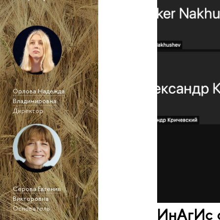
Орлова Надежда
Владимировна
Директор
Серова Евгения
Викторовна
ИнАгИс 
Основатель