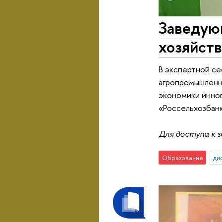
Заведую
хозяйст
В экспертной се
агропромышленно
экономики иннов
«Россельхозбанк
Для доступа к 
Образование
ди