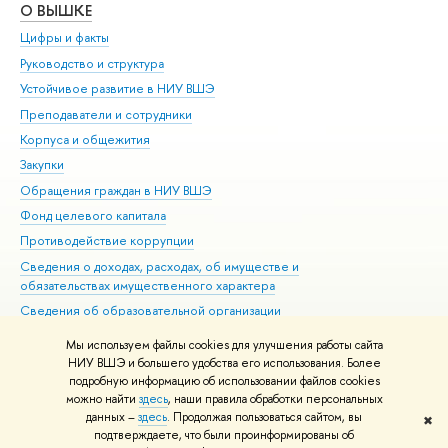
О ВЫШКЕ
ОБ
Цифры и факты
Ли
Руководство и структура
Дов
Устойчивое развитие в НИУ ВШЭ
Ол
Преподаватели и сотрудники
При
Корпуса и общежития
Вы
Закупки
При
Обращения граждан в НИУ ВШЭ
Ас
Фонд целевого капитала
До
Противодействие коррупции
Цен
Сведения о доходах, расходах, об имуществе и
Би
обязательствах имущественного характера
Об
Сведения об образовательной организации
Обр
Людям с ограниченными возможностями здоровья
Мы используем файлы cookies для улучшения работы сайта
Единая платежная страница
НИУ ВШЭ и большего удобства его использования. Более
подробную информацию об использовании файлов cookies
Работа в Вышке
можно найти
здесь
, наши правила обработки персональных
данных –
здесь
. Продолжая пользоваться сайтом, вы
✖
Редактору
подтверждаете, что были проинформированы об