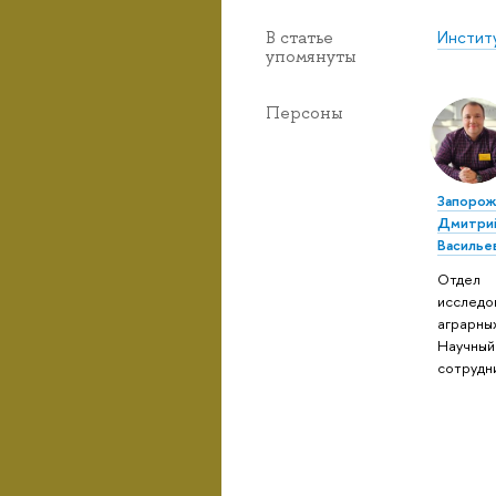
Инстит
В статье
упомянуты
Персоны
Запоро
Дмитри
Василье
Отдел
исследо
аграрны
Научный
сотрудн