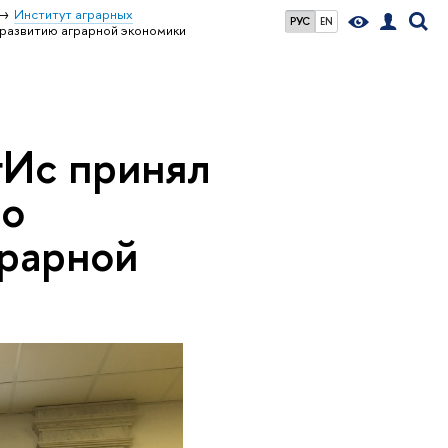
Институт аграрных
РУС
EN
 развитию аграрной экономики
гИс принял
по
грарной