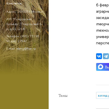
Контакты
6 февр
аграрн
Адрес: 109028 г. Москва
заседа
АУК "Покровский
творче
бульвар", Покровский б-
р, д.11, L214
технол
универ
Телефон: (495) 772 95
90 доб. 27942
перспе
E-mail:
vtang@hse.ru
Темы
взгляд 