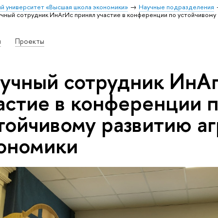
й университет «Высшая школа экономики»
Научные подразделения
чный сотрудник ИнАгИс принял участие в конференции по устойчивому
и
Проекты
учный сотрудник ИнА
астие в конференции 
тойчивому развитию а
ономики