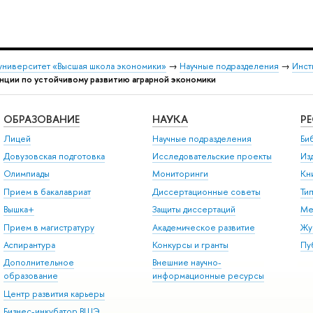
университет «Высшая школа экономики»
→
Научные подразделения
→
Инст
нции по устойчивому развитию аграрной экономики
ОБРАЗОВАНИЕ
НАУКА
Р
Лицей
Научные подразделения
Би
Довузовская подготовка
Исследовательские проекты
Из
Олимпиады
Мониторинги
Кн
Прием в бакалавриат
Диссертационные советы
Ти
Вышка+
Защиты диссертаций
Ме
Прием в магистратуру
Академическое развитие
Жу
Аспирантура
Конкурсы и гранты
Пу
Дополнительное
Внешние научно-
образование
информационные ресурсы
Центр развития карьеры
Бизнес-инкубатор ВШЭ