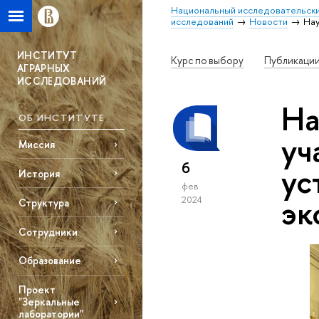
Национальный исследовательски
исследований
Новости
Нау
ИНСТИТУТ
Курс по выбору
Публикаци
АГРАРНЫХ
ИССЛЕДОВАНИЙ
На
ОБ ИНСТИТУТЕ
уч
Миссия
6
ус
История
фев
эк
2024
Структура
Сотрудники
Образование
Проект
"Зеркальные
лаборатории"