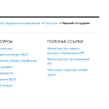
итут аграрных исследований
→
Новости
→
Научный сотрудник
ЕСУРСЫ
ПОЛЕЗНЫЕ ССЫЛКИ
блиотека
Министерство науки и
высшего образования РФ
дательский дом ВШЭ
Министерство просвещения
ижный магазин «БукВышка»
РФ
пография
Массовые открытые онлайн-
диацентр
курсы
рналы ВШЭ
бликации