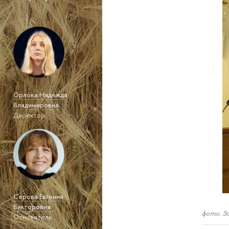
Орлова Надежда
Владимировна
Директор
Серова Евгения
Викторовна
фото: З
Основатель