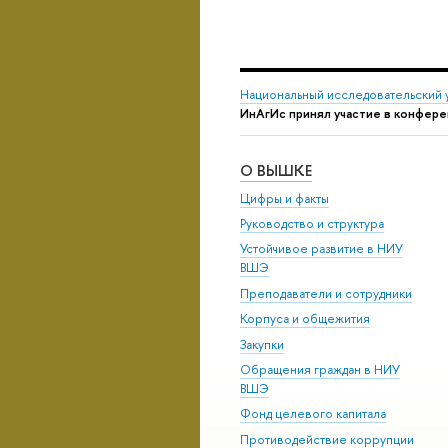
Национальный исследовательский 
ИнАгИс принял участие в конфере
О ВЫШКЕ
Цифры и факты
Руководство и структура
Устойчивое развитие в НИУ
ВШЭ
Преподаватели и сотрудники
Корпуса и общежития
Закупки
Обращения граждан в НИУ
ВШЭ
Фонд целевого капитала
Противодействие коррупции