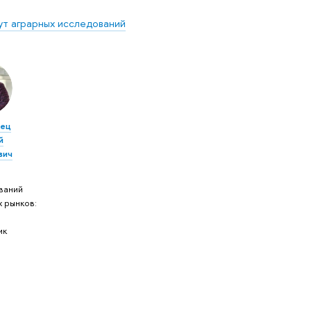
ут аграрных исследований
жец
й
вич
ваний
х рынков:
ик