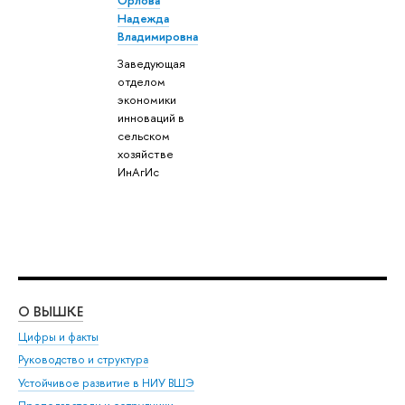
Надежда
Владимировна
Заведующая
отделом
экономики
инноваций в
сельском
хозяйстве
ИнАгИс
О ВЫШКЕ
ОБ
Цифры и факты
Ли
Руководство и структура
Дов
Устойчивое развитие в НИУ ВШЭ
Ол