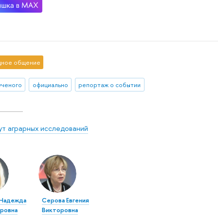
ное общение
ученого
официально
репортаж о событии
ут аграрных исследований
 Надежда
Серова Евгения
ровна
Викторовна