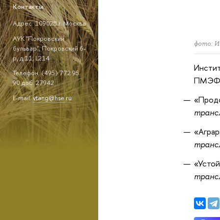
Контакты
Адрес: 109028 г. Москва
АУК "Покровский
фото: 
бульвар", Покровский б-
р, д.11, L214
Инстит
Телефон: (495) 772 95
ПМЭФ-
90 доб. 27942
E-mail:
vtang@hse.ru
«Продо
транс
«Аграр
транс
«Устой
транс