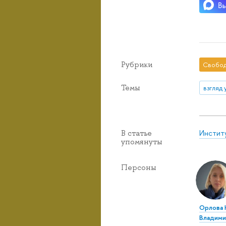
Рубрики
Свобод
Темы
взгляд 
Инстит
В статье
упомянуты
Персоны
Орлова
Владими