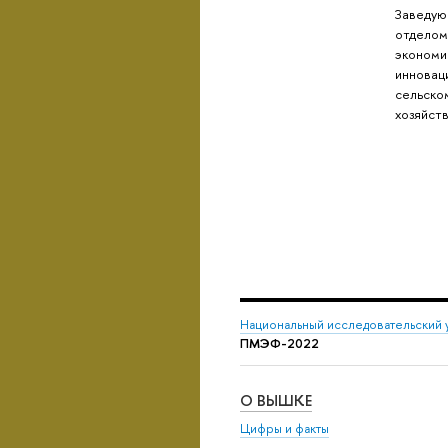
Заведую
отдело
экономи
инновац
сельско
хозяйст
Национальный исследовательский 
ПМЭФ-2022
О ВЫШКЕ
Цифры и факты