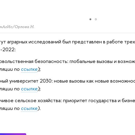
ИнАгИс/Орлова Н.
ут аграрных исследований был представлен в работе тре
2022:
вольственная безопасность: глобальные вызовы и возмо
ляции по
ссылке
)
;
ный университет 2030: новые вызовы как новые возможно
ляции по
ссылке
)
;
чивое сельское хозяйства: приоритет государства и бизн
ляции по
ссылке
)
.