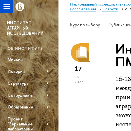
Национальный исследовательски
исследований
Новости
Ин
ИНСТИТУТ
Курс по выбору
Публикаци
АГРАРНЫХ
ИССЛЕДОВАНИЙ
Ин
ОБ ИНСТИТУТЕ
П
Миссия
17
История
июн
15-1
2022
Структура
межд
Сотрудники
прин
агра
Образование
экон
Проект
иссл
"Зеркальные
лаборатории"