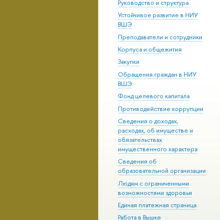
Руководство и структура
Устойчивое развитие в НИУ
ВШЭ
Преподаватели и сотрудники
Корпуса и общежития
Закупки
Обращения граждан в НИУ
ВШЭ
Фонд целевого капитала
Противодействие коррупции
Сведения о доходах,
расходах, об имуществе и
обязательствах
имущественного характера
Сведения об
образовательной организации
Людям с ограниченными
возможностями здоровья
Единая платежная страница
Работа в Вышке