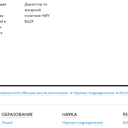
щая
Директор по
м
аграрной
ки
политике НИУ
ий в
ВШЭ
м
ве
университет «Высшая школа экономики»
→
Научные подразделения
→
Инст
ОБРАЗОВАНИЕ
НАУКА
Р
Лицей
Научные подразделения
Би