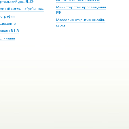
дательский дом ВШЭ
Министерство просвещения
ижный магазин «БукВышка»
РФ
пография
Массовые открытые онлайн-
диацентр
курсы
рналы ВШЭ
бликации