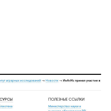
итут аграрных исследований
→
Новости
→
ИнАгИс принял участие в
ЕСУРСЫ
ПОЛЕЗНЫЕ ССЫЛКИ
блиотека
Министерство науки и
высшего образования РФ