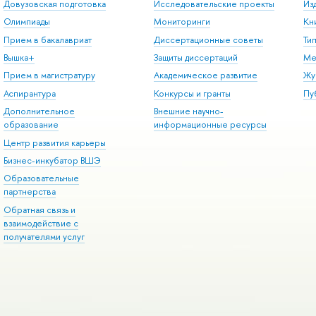
Довузовская подготовка
Исследовательские проекты
Из
Олимпиады
Мониторинги
Кн
Прием в бакалавриат
Диссертационные советы
Ти
Вышка+
Защиты диссертаций
Ме
Прием в магистратуру
Академическое развитие
Жу
Аспирантура
Конкурсы и гранты
Пу
Дополнительное
Внешние научно-
образование
информационные ресурсы
Центр развития карьеры
Бизнес-инкубатор ВШЭ
Образовательные
партнерства
Обратная связь и
взаимодействие с
получателями услуг