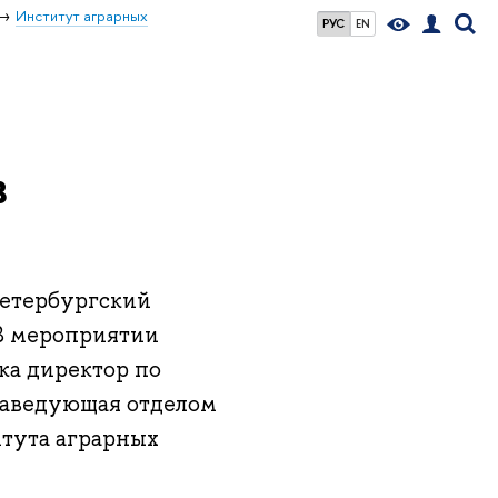
Институт аграрных
РУС
EN
в
Петербургский
В мероприятии
ка директор по
заведующая отделом
итута аграрных