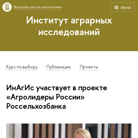
Высшая школа экономики
Меню
Институт аграрных
исследований
Курс по выбору
Публикации
Проекты
ИнАгИс участвует в проекте
«Агролидеры России»
Россельхозбанка