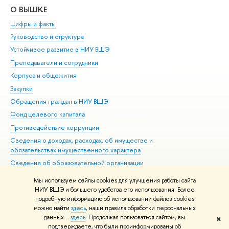
О ВЫШКЕ
ОБ
Цифры и факты
Ли
Руководство и структура
Дов
Устойчивое развитие в НИУ ВШЭ
Ол
Преподаватели и сотрудники
При
Корпуса и общежития
Вы
Закупки
При
Обращения граждан в НИУ ВШЭ
Ас
Фонд целевого капитала
До
Противодействие коррупции
Цен
Сведения о доходах, расходах, об имуществе и
Би
обязательствах имущественного характера
Об
Сведения об образовательной организации
Обр
Людям с ограниченными возможностями здоровья
Мы используем файлы cookies для улучшения работы сайта
Единая платежная страница
НИУ ВШЭ и большего удобства его использования. Более
подробную информацию об использовании файлов cookies
Работа в Вышке
можно найти
здесь
, наши правила обработки персональных
данных –
здесь
. Продолжая пользоваться сайтом, вы
✖
Редактору
подтверждаете, что были проинформированы об