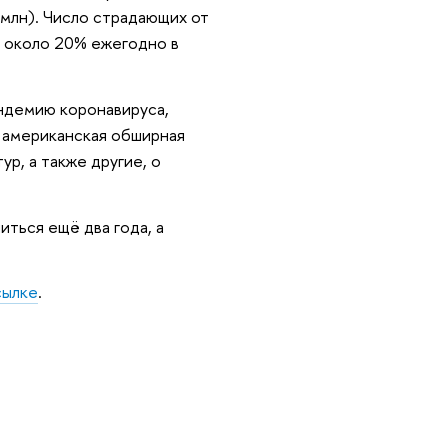
 млн). Число страдающих от
а около 20% ежегодно в
ндемию коронавируса,
, американская обширная
р, а также другие, о
ться ещё два года, а
сылке
.