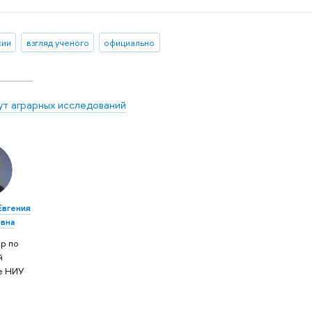
сии
взгляд ученого
официально
ут аграрных исследований
Евгения
вна
р по
й
е НИУ