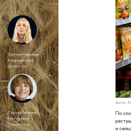
Орлова Надежда
Владимировна
Директор
фото: 
Серова Евгения
По сло
Викторовна
растущ
Основатель
и сель