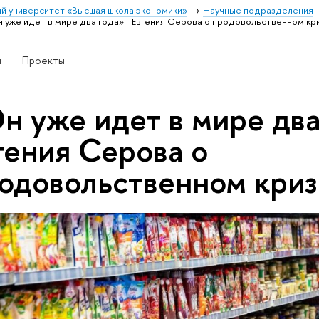
й университет «Высшая школа экономики»
Научные подразделения
 уже идет в мире два года» - Евгения Серова о продовольственном кр
и
Проекты
н уже идет в мире два
гения Серова о
одовольственном криз