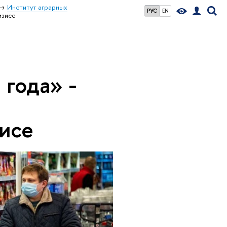
Институт аграрных
РУС
EN
изисе
 года» -
исе