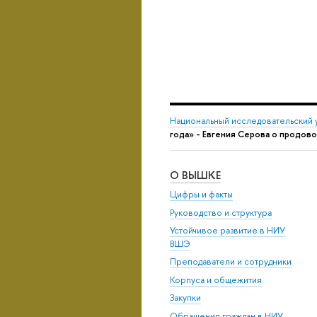
Национальный исследовательский 
года» - Евгения Серова о продов
О ВЫШКЕ
Цифры и факты
Руководство и структура
Устойчивое развитие в НИУ
ВШЭ
Преподаватели и сотрудники
Корпуса и общежития
Закупки
Обращения граждан в НИУ