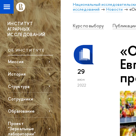
Национальный исследовательски
исследований
Новости
«Он
ИНСТИТУТ
Курс по выбору
Публикаци
АГРАРНЫХ
ИССЛЕДОВАНИЙ
«О
ОБ ИНСТИТУТЕ
Ев
Миссия
29
пр
История
июн
2022
Структура
Сотрудники
Образование
Проект
"Зеркальные
лаборатории"