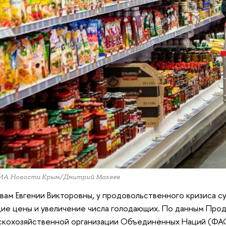
РИА Новости Крым/Дмитрий Макеев
вам Евгении Викторовны, у продовольственного кризиса су
ие цены и увеличение числа голодающих. По данным Про
скохозяйственной организации Объединённых Наций (ФАО)