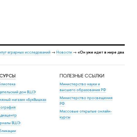
итут аграрных исследований
→
Новости
→
«Он уже идет в мире два
ЕСУРСЫ
ПОЛЕЗНЫЕ ССЫЛКИ
блиотека
Министерство науки и
высшего образования РФ
дательский дом ВШЭ
Министерство просвещения
ижный магазин «БукВышка»
РФ
пография
Массовые открытые онлайн-
диацентр
курсы
рналы ВШЭ
бликации