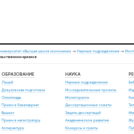
университет «Высшая школа экономики»
→
Научные подразделения
→
Инст
ольственном кризисе
ОБРАЗОВАНИЕ
НАУКА
Р
Лицей
Научные подразделения
Би
Довузовская подготовка
Исследовательские проекты
Из
Олимпиады
Мониторинги
Кн
Прием в бакалавриат
Диссертационные советы
Ти
Вышка+
Защиты диссертаций
Ме
Прием в магистратуру
Академическое развитие
Жу
Аспирантура
Конкурсы и гранты
Пу