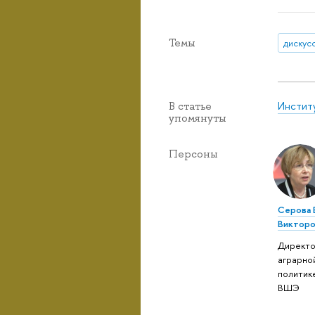
Темы
дискус
Инстит
В статье
упомянуты
Персоны
Серова 
Викторо
Директо
аграрно
политик
ВШЭ