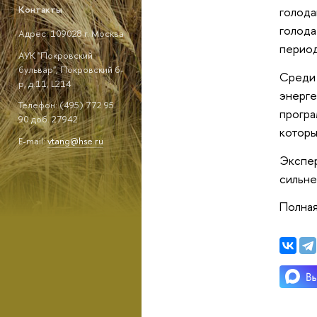
Контакты
голода
голода
Адрес: 109028 г. Москва
период
АУК "Покровский
бульвар", Покровский б-
Среди 
р, д.11, L214
энерге
Телефон: (495) 772 95
програ
90 доб. 27942
которы
E-mail:
vtang@hse.ru
Экспер
сильне
Полная