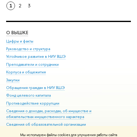
1
2
3
О ВЫШКЕ
ОБ
Цифры и факты
Ли
Руководство и структура
Дов
Устойчивое развитие в НИУ ВШЭ
Ол
Преподаватели и сотрудники
При
Корпуса и общежития
Вы
Закупки
При
Обращения граждан в НИУ ВШЭ
Ас
Фонд целевого капитала
До
Противодействие коррупции
Цен
Сведения о доходах, расходах, об имуществе и
Би
обязательствах имущественного характера
Об
Сведения об образовательной организации
Обр
Людям с ограниченными возможностями здоровья
Мы используем файлы cookies для улучшения работы сайта