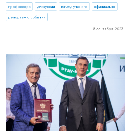
профессора
дискуссии
взгляд ученого
официально
репортаж о событии
8 сентября 2023