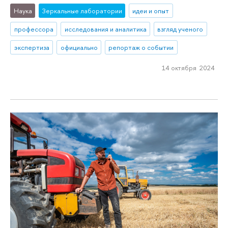
Наука
Зеркальные лаборатории
идеи и опыт
профессора
исследования и аналитика
взгляд ученого
экспертиза
официально
репортаж о событии
14 октября 2024