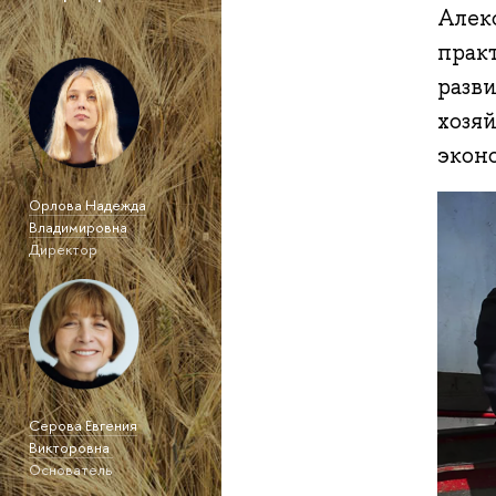
Алек
прак
разви
хозя
эконо
Орлова Надежда
Владимировна
Директор
Серова Евгения
Викторовна
Основатель