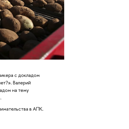
пикера с докладом
яет?». Валерий
адом на тему
».
имательства в АПК.