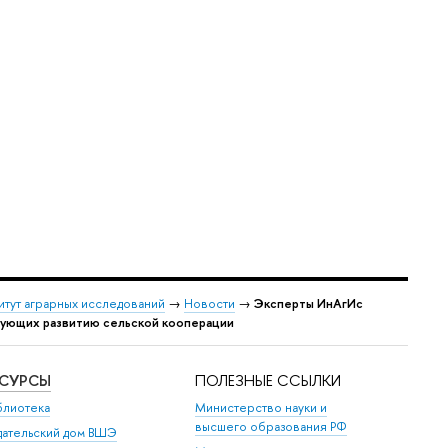
итут аграрных исследований
→
Новости
→
Эксперты ИнАгИс
твующих развитию сельской кооперации
ЕСУРСЫ
ПОЛЕЗНЫЕ ССЫЛКИ
блиотека
Министерство науки и
высшего образования РФ
дательский дом ВШЭ