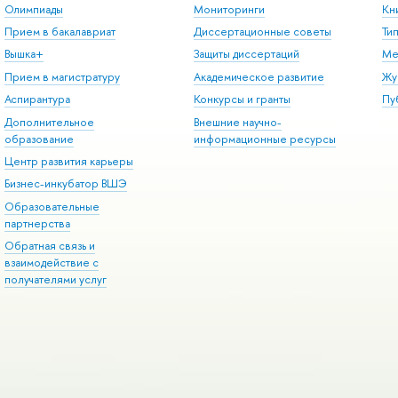
Олимпиады
Мониторинги
Кн
Прием в бакалавриат
Диссертационные советы
Ти
Вышка+
Защиты диссертаций
Ме
Прием в магистратуру
Академическое развитие
Жу
Аспирантура
Конкурсы и гранты
Пу
Дополнительное
Внешние научно-
образование
информационные ресурсы
Центр развития карьеры
Бизнес-инкубатор ВШЭ
Образовательные
партнерства
Обратная связь и
взаимодействие с
получателями услуг