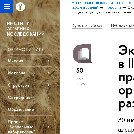
Национальный исследовательски
исследований
Новости
Экс
содействующих развитию сельск
ИНСТИТУТ
Курс по выбору
Публикаци
АГРАРНЫХ
ИССЛЕДОВАНИЙ
Эк
ОБ ИНСТИТУТЕ
в 
Миссия
30
пр
История
июн
ор
2023
Структура
ра
Сотрудники
Образование
30 и
Проект
"Зеркальные
агра
лаборатории"