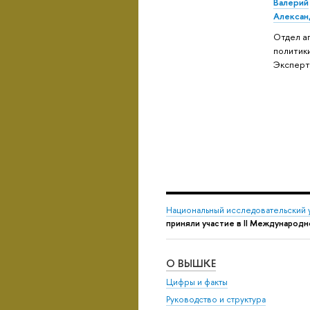
Валерий
Алексан
Отдел а
политики
Эксперт
Национальный исследовательский 
приняли участие в II Международ
О ВЫШКЕ
Цифры и факты
Руководство и структура