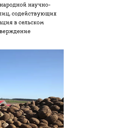
народной научно-
лиц, содействующих
ация в сельском
дтверждение