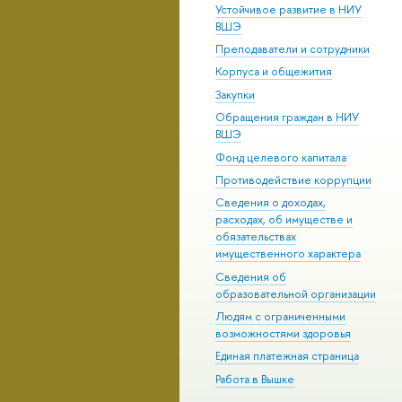
Устойчивое развитие в НИУ
ВШЭ
Преподаватели и сотрудники
Корпуса и общежития
Закупки
Обращения граждан в НИУ
ВШЭ
Фонд целевого капитала
Противодействие коррупции
Сведения о доходах,
расходах, об имуществе и
обязательствах
имущественного характера
Сведения об
образовательной организации
Людям с ограниченными
возможностями здоровья
Единая платежная страница
Работа в Вышке