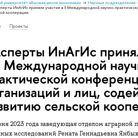
й университет «Высшая школа экономики»
Научные подразделения
перты ИнАгИс приняли участие в II Международной научно-практическ
ой кооперации
и
Проекты
сперты ИнАгИс приня
II Международной науч
актической конферен
ганизаций и лиц, сод
звитию сельской кооп
юня 2023 года заведующая отделом аграрной
рных исследований Рената Геннадьевна Янбых