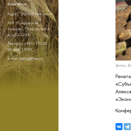
Контакты
Адрес: 109028 г. Москва
АУК "Покровский
бульвар", Покровский б-
р, д.11, L214
Телефон: (495) 772 95
90 доб. 27942
E-mail:
vtang@hse.ru
фото: Е
Рената
«Субъе
Алекса
«Экон
Конфер