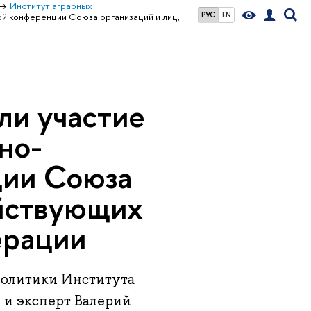
Институт аграрных
РУС
EN
ой конференции Союза организаций и лиц,
ли участие
но-
ции Союза
ействующих
ерации
 политики Института
 и эксперт Валерий