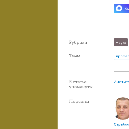
Рубрики
Наука
Темы
профе
Инстит
В статье
упомянуты
Персоны
Сарайки