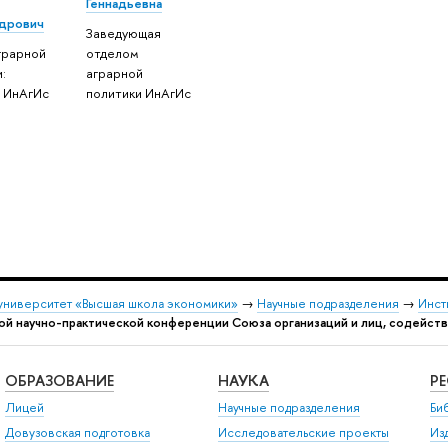
Геннадьевна
дрович
Заведующая
грарной
отделом
:
аграрной
 ИнАгИс
политики ИнАгИс
университет «Высшая школа экономики»
→
Научные подразделения
→
Инст
ной научно-практической конференции Союза организаций и лиц, содейс
ОБРАЗОВАНИЕ
НАУКА
Р
Лицей
Научные подразделения
Би
Довузовская подготовка
Исследовательские проекты
Из