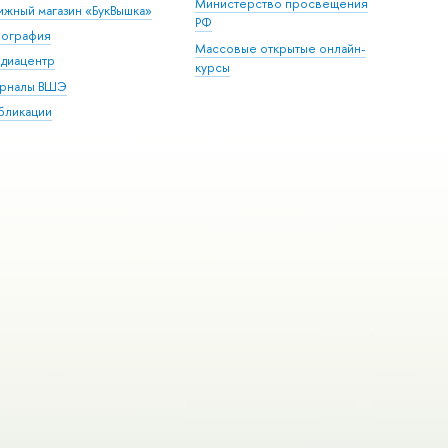
Министерство просвещения
ижный магазин «БукВышка»
РФ
пография
Массовые открытые онлайн-
диацентр
курсы
рналы ВШЭ
бликации