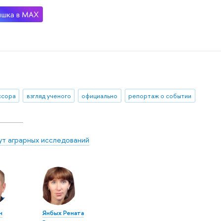
ссора
взгляд ученого
официально
репортаж о событии
ут аграрных исследований
н
Янбых Рената