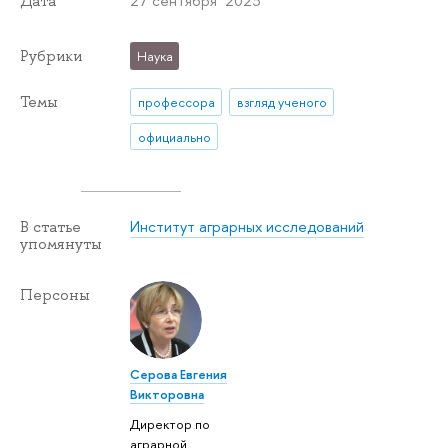
27 сентября 2023
Дата
Рубрики
Наука
Темы
профессора
взгляд ученого
официально
Институт аграрных исследований
В статье
упомянуты
Персоны
Серова Евгения
Викторовна
Директор по
аграрной