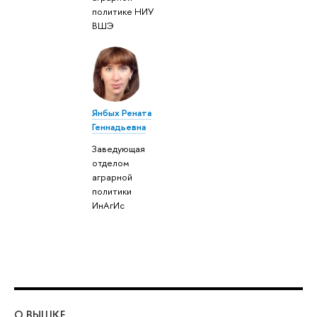
политике НИУ
ВШЭ
Янбых Рената
Геннадьевна
Заведующая
отделом
аграрной
политики
ИнАгИс
О ВЫШКЕ
ОБ