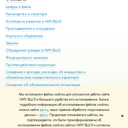
Цифры и факты
Ли
Руководство и структура
Дов
Устойчивое развитие в НИУ ВШЭ
Ол
Преподаватели и сотрудники
При
Корпуса и общежития
Вы
Закупки
При
Обращения граждан в НИУ ВШЭ
Ас
Фонд целевого капитала
До
Противодействие коррупции
Цен
Сведения о доходах, расходах, об имуществе и
Би
обязательствах имущественного характера
Об
Сведения об образовательной организации
Обр
Людям с ограниченными возможностями здоровья
Мы используем файлы cookies для улучшения работы сайта
Единая платежная страница
НИУ ВШЭ и большего удобства его использования. Более
подробную информацию об использовании файлов cookies
Работа в Вышке
можно найти
здесь
, наши правила обработки персональных
данных –
здесь
. Продолжая пользоваться сайтом, вы
✖
Редактору
подтверждаете, что были проинформированы об
© НИУ ВШЭ 1993–2026
Адреса и контакты
Условия использования
использовании файлов cookies сайтом НИУ ВШЭ и согласны