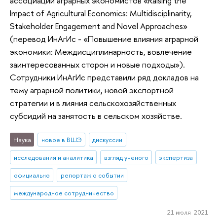
ассоциации аграрных экономистов «Raising the
Impact of Agricultural Economics: Multidisciplinarity,
Stakeholder Engagement and Novel Approaches»
(перевод ИнАгИс - «Повышение влияния аграрной
экономики: Междисциплинарность, вовлечение
заинтересованных сторон и новые подходы»).
Сотрудники ИнАгИс представили ряд докладов на
тему аграрной политики, новой экспортной
стратегии и в лияния сельскохозяйственных
субсидий на занятость в сельском хозяйстве.
Наука
новое в ВШЭ
дискуссии
исследования и аналитика
взгляд ученого
экспертиза
официально
репортаж о событии
международное сотрудничество
21 июля 2021