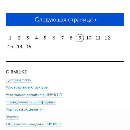
Следующая страница
1
2
3
4
5
6
7
8
9
10
11
12
13
14
15
О ВЫШКЕ
ОБ
Цифры и факты
Ли
Руководство и структура
Дов
Устойчивое развитие в НИУ ВШЭ
Ол
Преподаватели и сотрудники
При
Корпуса и общежития
Вы
Закупки
При
Обращения граждан в НИУ ВШЭ
Ас