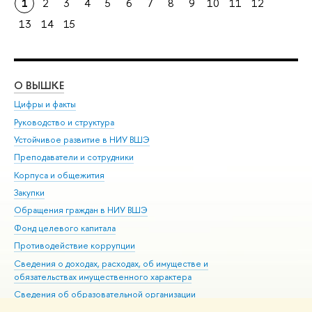
1
2
3
4
5
6
7
8
9
10
11
12
13
14
15
О ВЫШКЕ
ОБ
Цифры и факты
Ли
Руководство и структура
Дов
Устойчивое развитие в НИУ ВШЭ
Ол
Преподаватели и сотрудники
При
Корпуса и общежития
Вы
Закупки
При
Обращения граждан в НИУ ВШЭ
Ас
Фонд целевого капитала
До
Противодействие коррупции
Цен
Сведения о доходах, расходах, об имуществе и
Би
обязательствах имущественного характера
Об
Сведения об образовательной организации
Обр
Людям с ограниченными возможностями здоровья