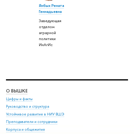
Янбых Рената
Геннадьевна
Заведующая
отделом
аграрной
политики
ИнАгИс
О ВЫШКЕ
ОБ
Цифры и факты
Ли
Руководство и структура
Дов
Устойчивое развитие в НИУ ВШЭ
Ол
Преподаватели и сотрудники
При
Корпуса и общежития
Вы