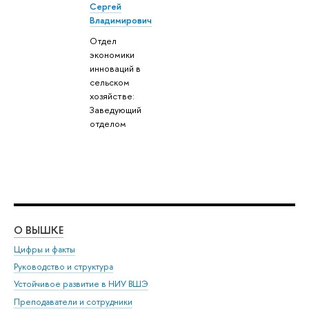
Сергей
Владимирович
Отдел
экономики
инноваций в
сельском
хозяйстве:
Заведующий
отделом
О ВЫШКЕ
ОБ
Цифры и факты
Ли
Руководство и структура
Дов
Устойчивое развитие в НИУ ВШЭ
Ол
Преподаватели и сотрудники
При