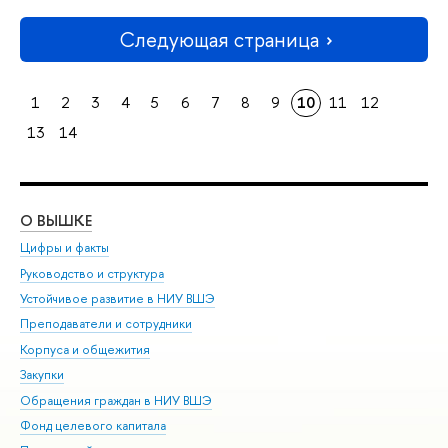
Следующая страница
1
2
3
4
5
6
7
8
9
10
11
12
13
14
О ВЫШКЕ
ОБ
Цифры и факты
Ли
Руководство и структура
Дов
Устойчивое развитие в НИУ ВШЭ
Ол
Преподаватели и сотрудники
При
Корпуса и общежития
Вы
Закупки
При
Обращения граждан в НИУ ВШЭ
Ас
Фонд целевого капитала
До