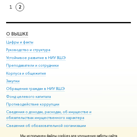
1
2
О ВЫШКЕ
ОБ
Цифры и факты
Ли
Руководство и структура
Дов
Устойчивое развитие в НИУ ВШЭ
Ол
Преподаватели и сотрудники
При
Корпуса и общежития
Вы
Закупки
При
Обращения граждан в НИУ ВШЭ
Ас
Фонд целевого капитала
До
Противодействие коррупции
Цен
Сведения о доходах, расходах, об имуществе и
Би
обязательствах имущественного характера
Об
Сведения об образовательной организации
Обр
Людям с ограниченными возможностями здоровья
Мы используем файлы cookies для улучшения работы сайта