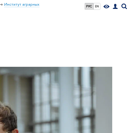
Институт аграрных
РУС
EN