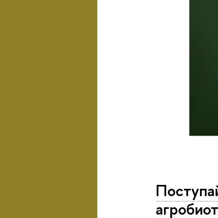
Поступа
агробиот