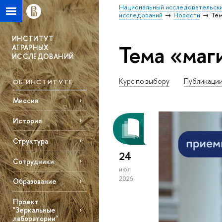
Национальный исследовательски
исследований
Новости
Тем
ИНСТИТУТ
Тема «маг
АГРАРНЫХ
ИССЛЕДОВАНИЙ
Курс по выбору
Публикаци
ОБ ИНСТИТУТЕ
Миссия
История
Структура
24
Сотрудники
июл
2026
Образование
Проект
"Зеркальные
лаборатории"