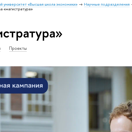
й университет «Высшая школа экономики»
Научные подразделения
а «магистратура»
истратура»
и
Проекты