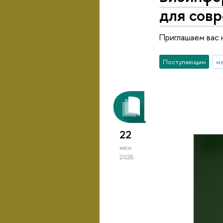
для сов
Приглашаем вас 
Поступающим
м
22
июн
2026