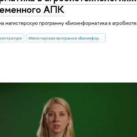
ременного АПК
на магистерскую программу «Биоинформатика в агробиоте
агистратура
Магистерская программа «Биоинформатика в агробиотехнологиях»