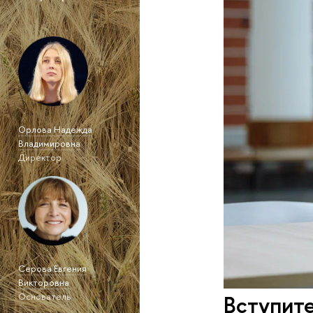
Орлова Надежда
Владимировна
Директор
Серова Евгения
Викторовна
Вступите
Основатель