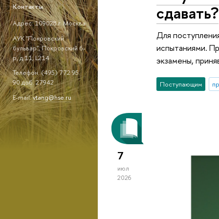
сдавать?
Контакты
Адрес: 109028 г. Москва
Для поступлени
АУК "Покровский
испытаниями. Пр
бульвар", Покровский б-
р, д.11, L214
экзамены, приня
Телефон: (495) 772 95
90 доб. 27942
Поступающим
п
E-mail:
vtang@hse.ru
7
июл
2026