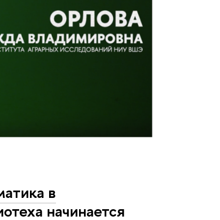
матика в
отеха начинается