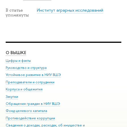
Институт аграрных исследований
В статье
упомянуты
О ВЫШКЕ
ОБ
Цифры и факты
Ли
Руководство и структура
Дов
Устойчивое развитие в НИУ ВШЭ
Ол
Преподаватели и сотрудники
При
Корпуса и общежития
Вы
Закупки
При
Обращения граждан в НИУ ВШЭ
Ас
Фонд целевого капитала
До
Противодействие коррупции
Цен
Сведения о доходах, расходах, об имуществе и
Би