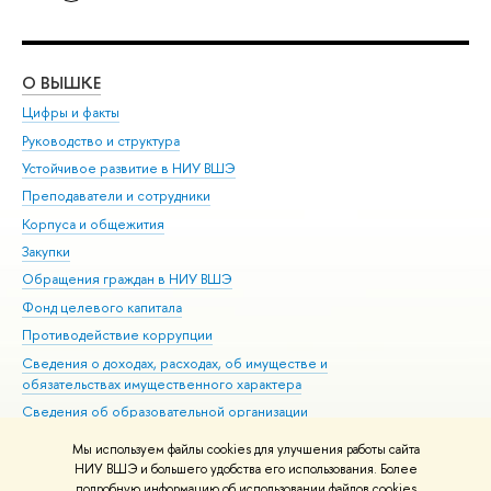
О ВЫШКЕ
ОБ
Цифры и факты
Ли
Руководство и структура
Дов
Устойчивое развитие в НИУ ВШЭ
Ол
Преподаватели и сотрудники
При
Корпуса и общежития
Вы
Закупки
При
Обращения граждан в НИУ ВШЭ
Ас
Фонд целевого капитала
До
Противодействие коррупции
Цен
Сведения о доходах, расходах, об имуществе и
Би
обязательствах имущественного характера
Об
Сведения об образовательной организации
Обр
Людям с ограниченными возможностями здоровья
Мы используем файлы cookies для улучшения работы сайта
Единая платежная страница
НИУ ВШЭ и большего удобства его использования. Более
подробную информацию об использовании файлов cookies