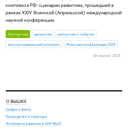
комплекса РФ: сценарии развития», прошедшей в
рамках XXIV Ясинской (Апрельской) международной
научной конференции.
Экспертиза
дискуссии
репортаж о событии
агропромышленный комплекс
Ясинская конференция 2023
18 апреля 2023
О ВЫШКЕ
ОБ
Цифры и факты
Ли
Руководство и структура
Дов
Устойчивое развитие в НИУ ВШЭ
Ол