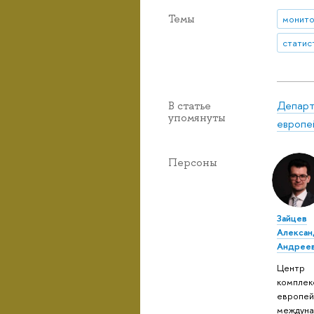
Темы
монито
статис
Департ
В статье
упомянуты
европе
Персоны
Зайцев
Алексан
Андрее
Центр
комплек
европей
междуна