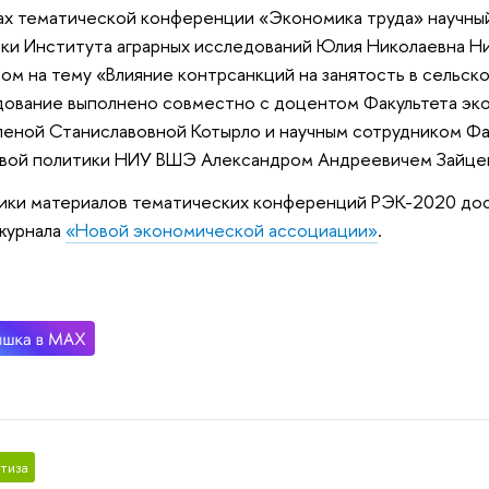
ах тематической конференции «Экономика труда» научный
ки Института аграрных исследований Юлия Николаевна Ни
ом на тему «Влияние контрсанкций на занятость в сельск
ование выполнено совместно с доцентом Факультета эк
леной
Станиславовн
ой Котырло и научным сотрудником Ф
овой политики НИУ ВШЭ Александром
Андреевич
ем Зайце
ки материалов тематических конференций РЭК-2020 до
журнала
«Новой экономической ассоциации»
.
тиза