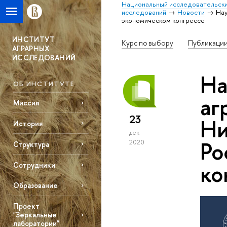
Национальный исследовательски
исследований
Новости
Нау
экономическом конгрессе
ИНСТИТУТ
Курс по выбору
Публикаци
АГРАРНЫХ
ИССЛЕДОВАНИЙ
На
ОБ ИНСТИТУТЕ
аг
Миссия
23
Ни
История
дек
Ро
2020
Структура
ко
Сотрудники
Образование
Проект
"Зеркальные
лаборатории"