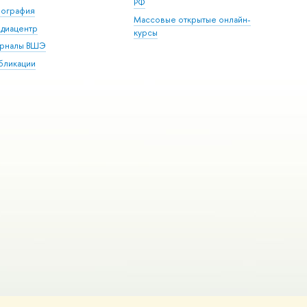
РФ
пография
Массовые открытые онлайн-
диацентр
курсы
рналы ВШЭ
бликации