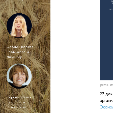
Орлова Надежда
Владимировна
Директор
фото: с
23 дек
Серова Евгения
орган
Викторовна
Эконом
Основатель