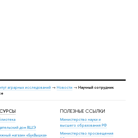
итут аграрных исследований
→
Новости
→
Научный сотрудник
се
ЕСУРСЫ
ПОЛЕЗНЫЕ ССЫЛКИ
блиотека
Министерство науки и
высшего образования РФ
дательский дом ВШЭ
Министерство просвещения
ижный магазин «БукВышка»