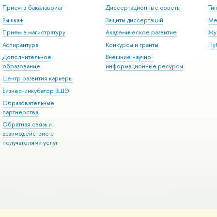
Прием в бакалавриат
Диссертационные советы
Ти
Вышка+
Защиты диссертаций
Ме
Прием в магистратуру
Академическое развитие
Жу
Аспирантура
Конкурсы и гранты
Пу
Дополнительное
Внешние научно-
образование
информационные ресурсы
Центр развития карьеры
Бизнес-инкубатор ВШЭ
Образовательные
партнерства
Обратная связь и
взаимодействие с
получателями услуг