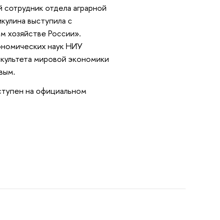
 сотрудник отдела аграрной
кулина выступила с
ом хозяйстве России».
ономических наук НИУ
акультета мировой экономики
вым.
ступен на официальном