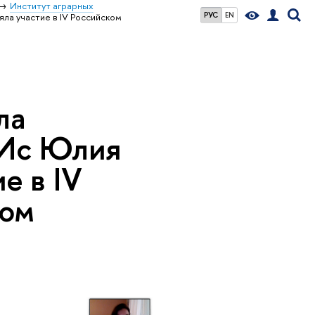
Институт аграрных
РУС
EN
ла участие в IV Российском
ла
гИс Юлия
е в IV
ком