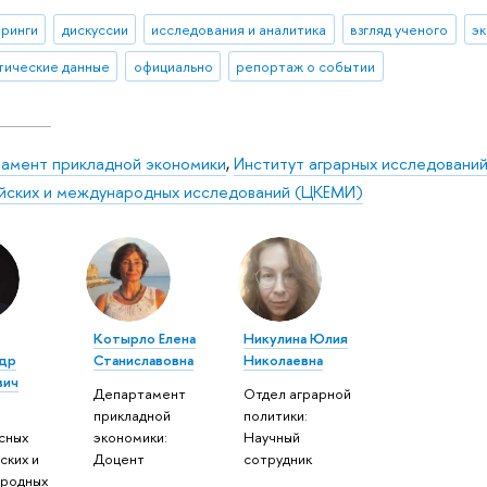
ринги
дискуссии
исследования и аналитика
взгляд ученого
э
тические данные
официально
репортаж о событии
амент прикладной экономики
,
Институт аграрных исследовани
йских и международных исследований (ЦКЕМИ)
Котырло Елена
Никулина Юлия
др
Станиславовна
Николаевна
вич
Департамент
Отдел аграрной
прикладной
политики:
сных
экономики:
Научный
ских и
Доцент
сотрудник
родных