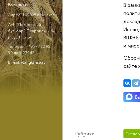
В рамк
Контакты
полити
Адрес: 109028 г. Москва
доклад
АУК "Покровский
Исслед
бульвар", Покровский б-
ВШЭ Е
р, д.11, L214
и мир
Телефон: (495) 772 95
90 доб. 27942
Сборни
E-mail:
vtang@hse.ru
сайте 
Рубрики
Экспер