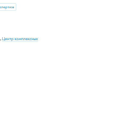
кспертиза
й
,
Центр комплексных