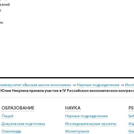
ваний
:
ик
университет «Высшая школа экономики»
→
Научные подразделения
→
Инст
 Юлия Никулина приняла участие в IV Российском экономическом конгрес
ОБРАЗОВАНИЕ
НАУКА
Р
Лицей
Научные подразделения
Би
Довузовская подготовка
Исследовательские проекты
Из
Олимпиады
Мониторинги
Кн