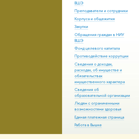
ВШЭ
Преподаватели и сотрудники
Корпуса и общежития
Закупки
Обращения граждан в НИУ
ВШЭ
Фонд целевого капитала
Противодействие коррупции
Сведения о доходах,
расходах, об имуществе и
обязательствах
имущественного характера
Сведения об
образовательной организации
Людям с ограниченными
возможностями здоровья
Единая платежная страница
Работа в Вышке