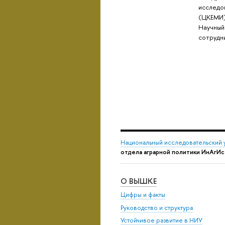
исследо
(ЦКЕМИ)
Научный
сотрудн
Национальный исследовательский 
отдела аграрной политики ИнАгИс
О ВЫШКЕ
Цифры и факты
Руководство и структура
Устойчивое развитие в НИУ