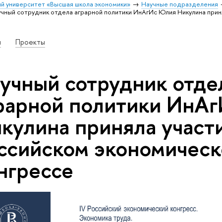
й университет «Высшая школа экономики»
Научные подразделения
чный сотрудник отдела аграрной политики ИнАгИс Юлия Никулина приня
и
Проекты
учный сотрудник отде
рарной политики ИнА
кулина приняла участи
ссийском экономичес
нгрессе