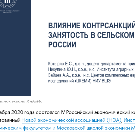
нимок экрана ИнАгИс
абря 2020 года состоялся IV Российский экономический к
изованный
Новой экономической ассоциацией (НЭА)
,
Инст
ическим факультетом и Московской школой экономики М