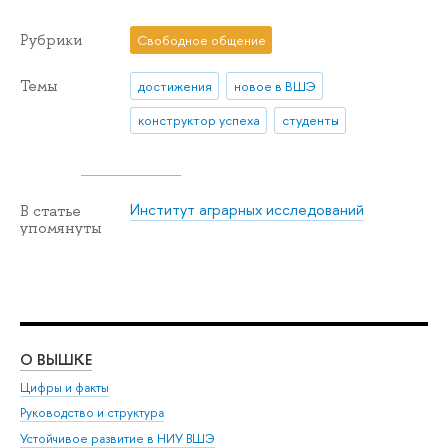
Рубрики
Свободное общение
Темы
достижения
новое в ВШЭ
конструктор успеха
студенты
Институт аграрных исследований
В статье
упомянуты
О ВЫШКЕ
ОБ
Цифры и факты
Ли
Руководство и структура
Дов
Устойчивое развитие в НИУ ВШЭ
Ол