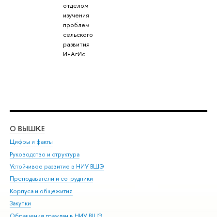
отделом
изучения
проблем
сельского
развития
ИнАгИс
О ВЫШКЕ
ОБ
Цифры и факты
Ли
Руководство и структура
Дов
Устойчивое развитие в НИУ ВШЭ
Ол
Преподаватели и сотрудники
При
Корпуса и общежития
Вы
Закупки
При
Обращения граждан в НИУ ВШЭ
Ас