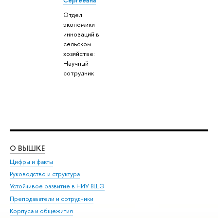
Отдел
экономики
инноваций в
сельском
хозяйстве:
Научный
сотрудник
О ВЫШКЕ
ОБ
Цифры и факты
Ли
Руководство и структура
Дов
Устойчивое развитие в НИУ ВШЭ
Ол
Преподаватели и сотрудники
При
Корпуса и общежития
Вы