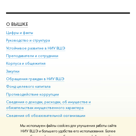
О ВЫШКЕ
ОБ
Цифры и факты
Ли
Руководство и структура
Дов
Устойчивое развитие в НИУ ВШЭ
Ол
Преподаватели и сотрудники
При
Корпуса и общежития
Вы
Закупки
При
Обращения граждан в НИУ ВШЭ
Ас
Фонд целевого капитала
До
Противодействие коррупции
Цен
Сведения о доходах, расходах, об имуществе и
Би
обязательствах имущественного характера
Об
Сведения об образовательной организации
Обр
Людям с ограниченными возможностями здоровья
Мы используем файлы cookies для улучшения работы сайта
Единая платежная страница
НИУ ВШЭ и большего удобства его использования. Более